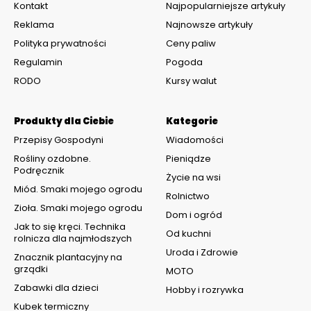
Kontakt
Najpopularniejsze artykuły
Reklama
Najnowsze artykuły
Polityka prywatności
Ceny paliw
Regulamin
Pogoda
RODO
Kursy walut
Produkty dla Ciebie
Kategorie
Przepisy Gospodyni
Wiadomości
Rośliny ozdobne.
Pieniądze
Podręcznik
Życie na wsi
Miód. Smaki mojego ogrodu
Rolnictwo
Zioła. Smaki mojego ogrodu
Dom i ogród
Jak to się kręci. Technika
Od kuchni
rolnicza dla najmłodszych
Uroda i Zdrowie
Znacznik plantacyjny na
grządki
MOTO
Zabawki dla dzieci
Hobby i rozrywka
Kubek termiczny