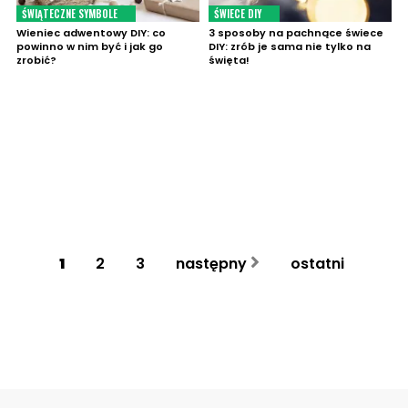
ŚWIĄTECZNE SYMBOLE
ŚWIECE DIY
Wieniec adwentowy DIY: co
3 sposoby na pachnące świece
powinno w nim być i jak go
DIY: zrób je sama nie tylko na
zrobić?
święta!
1
2
3
następny
ostatni