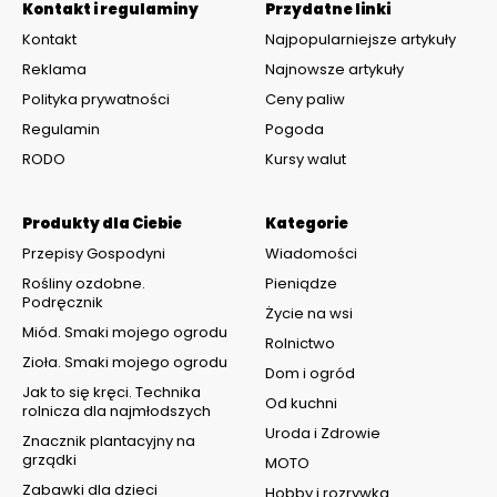
Kontakt i regulaminy
Przydatne linki
Kontakt
Najpopularniejsze artykuły
Reklama
Najnowsze artykuły
Polityka prywatności
Ceny paliw
Regulamin
Pogoda
RODO
Kursy walut
Produkty dla Ciebie
Kategorie
Przepisy Gospodyni
Wiadomości
Rośliny ozdobne.
Pieniądze
Podręcznik
Życie na wsi
Miód. Smaki mojego ogrodu
Rolnictwo
Zioła. Smaki mojego ogrodu
Dom i ogród
Jak to się kręci. Technika
Od kuchni
rolnicza dla najmłodszych
Uroda i Zdrowie
Znacznik plantacyjny na
grządki
MOTO
Zabawki dla dzieci
Hobby i rozrywka