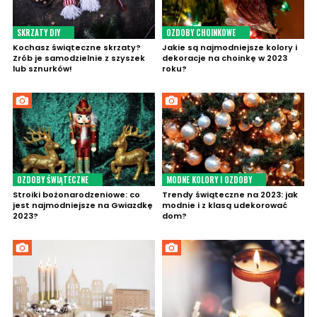
SKRZATY DIY
OZDOBY CHOINKOWE
Kochasz świąteczne skrzaty?
Jakie są najmodniejsze kolory i
Zrób je samodzielnie z szyszek
dekoracje na choinkę w 2023
lub sznurków!
roku?
OZDOBY ŚWIĄTECZNE
MODNE KOLORY I OZDOBY
Stroiki bożonarodzeniowe: co
Trendy świąteczne na 2023: jak
jest najmodniejsze na Gwiazdkę
modnie i z klasą udekorować
2023?
dom?