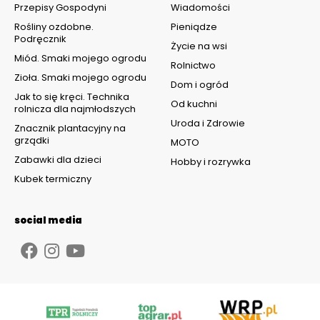
Przepisy Gospodyni
Wiadomości
Rośliny ozdobne.
Pieniądze
Podręcznik
Życie na wsi
Miód. Smaki mojego ogrodu
Rolnictwo
Zioła. Smaki mojego ogrodu
Dom i ogród
Jak to się kręci. Technika
Od kuchni
rolnicza dla najmłodszych
Uroda i Zdrowie
Znacznik plantacyjny na
grządki
MOTO
Zabawki dla dzieci
Hobby i rozrywka
Kubek termiczny
social media