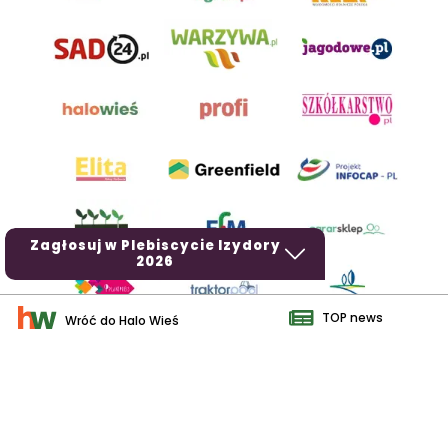
Zagłosuj w Plebiscycie Izydory
2026
TOP news
Wróć do Halo Wieś
AgroHorti Media Sp. z o.o. ul. Metalowa 5, 60-118 Poznań. Akta
rejestrowe przechowywane w Sądzie Rejonowym Poznań - Nowe
Miasto i Wilda w Poznaniu, VIII Wydziale Gospodarczym, KRS
0001116269, NIP 7792573719, REGON 529158846, kapitał zakładowy:
3.608.000 PLN.