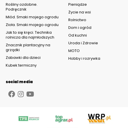
Rośliny ozdobne.
Pieniądze
Podręcznik
Życie na wsi
Miód. Smaki mojego ogrodu
Rolnictwo
Zioła. Smaki mojego ogrodu
Dom i ogród
Jak to się kręci. Technika
Od kuchni
rolnicza dla najmłodszych
Uroda i Zdrowie
Znacznik plantacyjny na
grządki
MOTO
Zabawki dla dzieci
Hobby i rozrywka
Kubek termiczny
social media