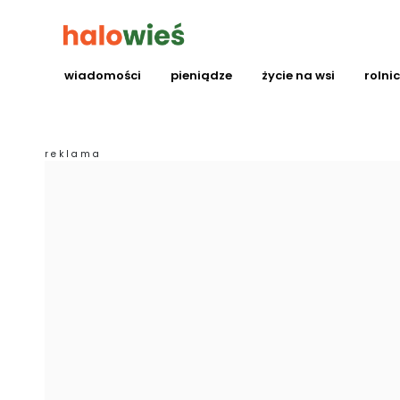
wiadomości
pieniądze
życie na wsi
rolni