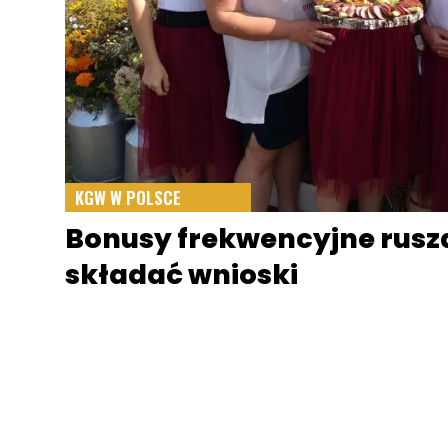
KGW W POLSCE
Bonusy frekwencyjne rus
składać wnioski