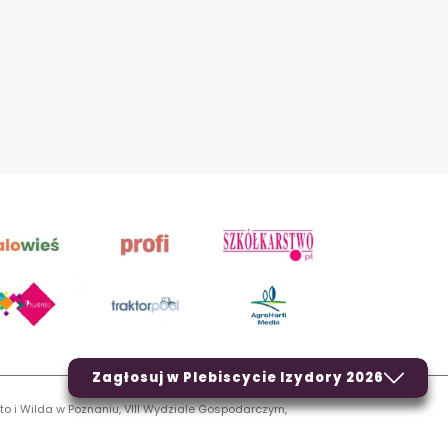
Zagłosuj w Plebiscycie Izydory 2026
to i Wilda w Poznaniu, VIII Wydziale Gospodarczym,
LN.