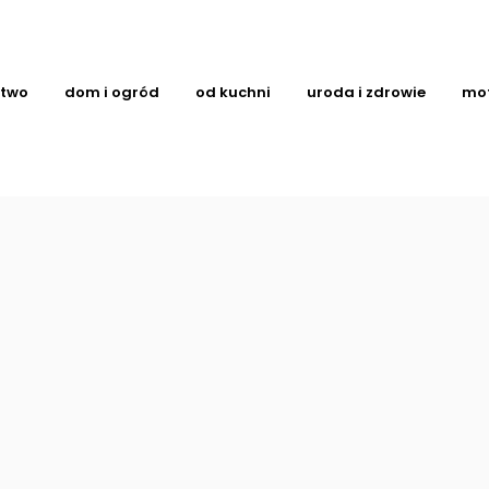
ctwo
dom i ogród
od kuchni
uroda i zdrowie
mo