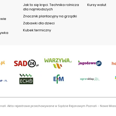
d
Jak to się kręci. Technika rolnicza
Kursy walut
dla najmłodszych
Znacznik plantacyjny na grządki
owie
Zabawki dla dzieci
Kubek termiczny
rywka
 Poznań. Akta rejestrowe przechowywane w Sądzie Rejonowym Poznań - Nowe Mias
S 0001116269, NIP 7792573719, REGON 529158846, kapitał zakładowy: 3.608.000 P