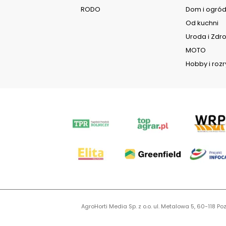
RODO
Dom i ogró
Od kuchni
Uroda i Zdr
MOTO
Hobby i roz
AgroHorti Media Sp. z o.o. ul. Metalowa 5, 60-118
KR