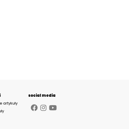
i
social media
e artykuły
uły