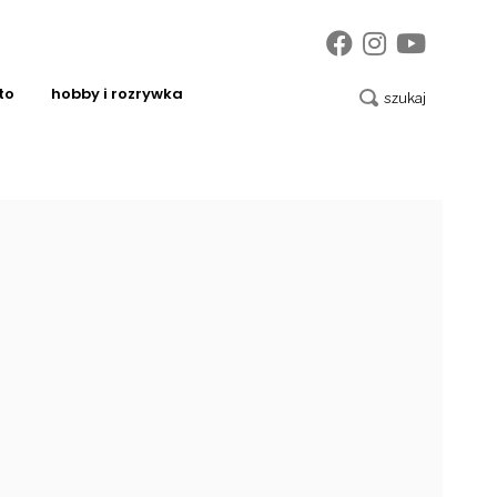
to
hobby i rozrywka