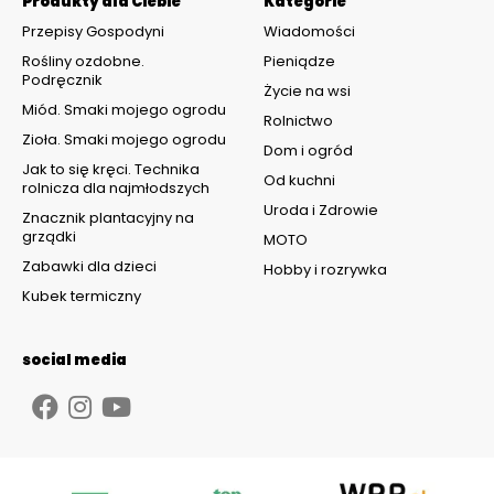
Produkty dla Ciebie
Kategorie
Przepisy Gospodyni
Wiadomości
Rośliny ozdobne.
Pieniądze
Podręcznik
Życie na wsi
Miód. Smaki mojego ogrodu
Rolnictwo
Zioła. Smaki mojego ogrodu
Dom i ogród
Jak to się kręci. Technika
Od kuchni
rolnicza dla najmłodszych
Uroda i Zdrowie
Znacznik plantacyjny na
grządki
MOTO
Zabawki dla dzieci
Hobby i rozrywka
Kubek termiczny
social media