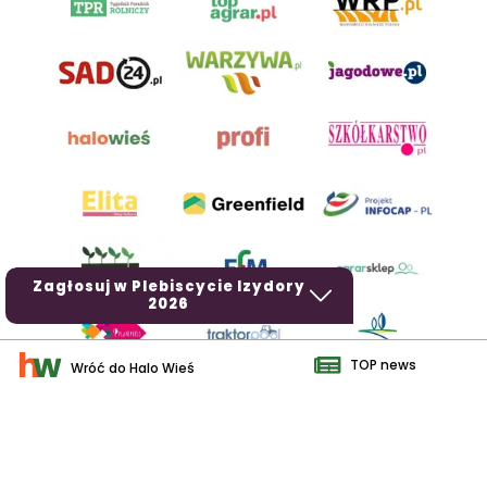
Zagłosuj w Plebiscycie Izydory
2026
TOP news
Wróć do Halo Wieś
AgroHorti Media Sp. z o.o. ul. Metalowa 5, 60-118 Poznań. Akta
rejestrowe przechowywane w Sądzie Rejonowym Poznań - Nowe
Miasto i Wilda w Poznaniu, VIII Wydziale Gospodarczym, KRS
0001116269, NIP 7792573719, REGON 529158846, kapitał zakładowy:
3.608.000 PLN.