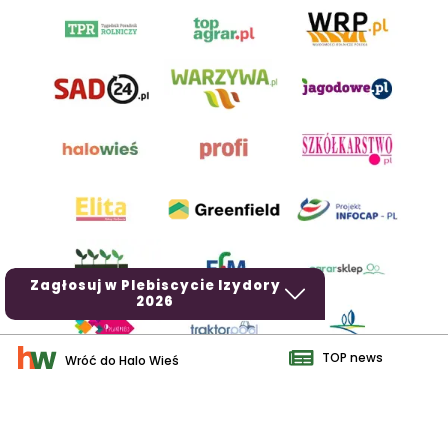
Zagłosuj w Plebiscycie Izydory
2026
TOP news
Wróć do Halo Wieś
AgroHorti Media Sp. z o.o. ul. Metalowa 5, 60-118 Poznań. Akta
rejestrowe przechowywane w Sądzie Rejonowym Poznań - Nowe
Miasto i Wilda w Poznaniu, VIII Wydziale Gospodarczym, KRS