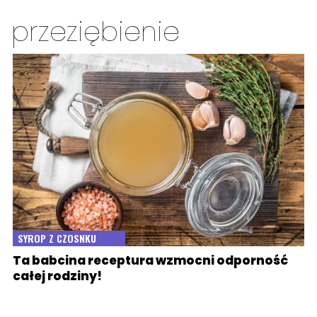
przeziębienie
SYROP Z CZOSNKU
Ta babcina receptura wzmocni odporność
całej rodziny!