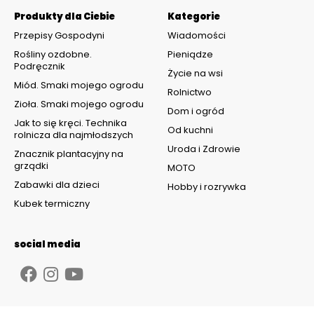
Produkty dla Ciebie
Kategorie
Przepisy Gospodyni
Wiadomości
Rośliny ozdobne.
Pieniądze
Podręcznik
Życie na wsi
Miód. Smaki mojego ogrodu
Rolnictwo
Zioła. Smaki mojego ogrodu
Dom i ogród
Jak to się kręci. Technika
Od kuchni
rolnicza dla najmłodszych
Uroda i Zdrowie
Znacznik plantacyjny na
grządki
MOTO
Zabawki dla dzieci
Hobby i rozrywka
Kubek termiczny
social media