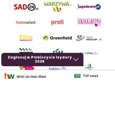
Zagłosuj w Plebiscycie Izydory
2026
TOP news
Wróć do Halo Wieś
AgroHorti Media Sp. z o.o. ul. Metalowa 5, 60-118 Poznań. Akta
rejestrowe przechowywane w Sądzie Rejonowym Poznań - Nowe
Miasto i Wilda w Poznaniu, VIII Wydziale Gospodarczym, KRS
0001116269, NIP 7792573719, REGON 529158846, kapitał zakładowy:
3.608.000 PLN.
Wszystkie prezentowane w ramach niniejszego portalu treści są