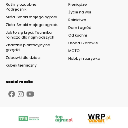
Rośliny ozdobne.
Pieniądze
Podręcznik
Życie na wsi
Miód. Smaki mojego ogrodu
Rolnictwo
Zioła. Smaki mojego ogrodu
Dom i ogród
Jak to się kręci. Technika
Od kuchni
rolnicza dla najmłodszych
Uroda i Zdrowie
Znacznik plantacyjny na
grządki
MOTO
Zabawki dla dzieci
Hobby i rozrywka
Kubek termiczny
social media