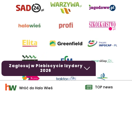
Zagłosuj w Plebiscycie Izydory
2026
TOP news
Wróć do Halo Wieś
AgroHorti Media Sp. z o.o. ul. Metalowa 5, 60-118 Poznań. Akta
rejestrowe przechowywane w Sądzie Rejonowym Poznań - Nowe
Miasto i Wilda w Poznaniu, VIII Wydziale Gospodarczym, KRS
0001116269, NIP 7792573719, REGON 529158846, kapitał zakładowy:
3.608.000 PLN.
Wszystkie prezentowane w ramach niniejszego portalu treści są