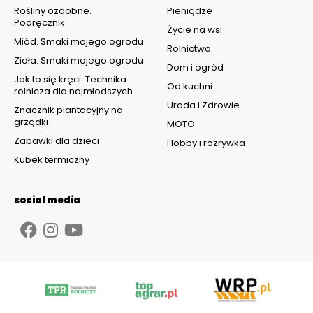
Rośliny ozdobne.
Pieniądze
Podręcznik
Życie na wsi
Miód. Smaki mojego ogrodu
Rolnictwo
Zioła. Smaki mojego ogrodu
Dom i ogród
Jak to się kręci. Technika
Od kuchni
rolnicza dla najmłodszych
Uroda i Zdrowie
Znacznik plantacyjny na
grządki
MOTO
Zabawki dla dzieci
Hobby i rozrywka
Kubek termiczny
social media