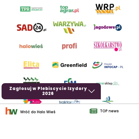
Zagłosuj w Plebiscycie Izydory
2026
TOP news
Wróć do Halo Wieś
AgroHorti Media Sp. z o.o. ul. Metalowa 5, 60-118 Poznań. Akta
rejestrowe przechowywane w Sądzie Rejonowym Poznań - Nowe
Miasto i Wilda w Poznaniu, VIII Wydziale Gospodarczym, KRS