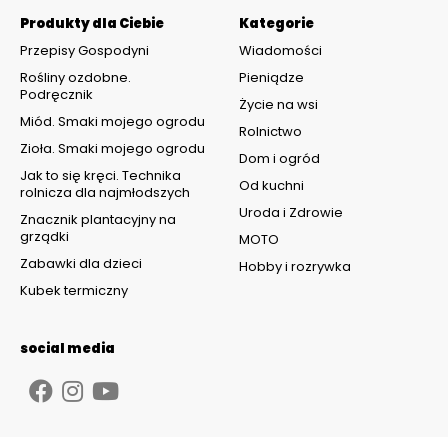
Produkty dla Ciebie
Kategorie
Przepisy Gospodyni
Wiadomości
Rośliny ozdobne.
Pieniądze
Podręcznik
Życie na wsi
Miód. Smaki mojego ogrodu
Rolnictwo
Zioła. Smaki mojego ogrodu
Dom i ogród
Jak to się kręci. Technika
Od kuchni
rolnicza dla najmłodszych
Uroda i Zdrowie
Znacznik plantacyjny na
grządki
MOTO
Zabawki dla dzieci
Hobby i rozrywka
Kubek termiczny
social media