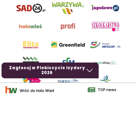
Zagłosuj w Plebiscycie Izydory
2026
TOP news
Wróć do Halo Wieś
AgroHorti Media Sp. z o.o. ul. Metalowa 5, 60-118 Poznań. Akta
rejestrowe przechowywane w Sądzie Rejonowym Poznań - Nowe
Miasto i Wilda w Poznaniu, VIII Wydziale Gospodarczym, KRS
0001116269, NIP 7792573719, REGON 529158846, kapitał zakładowy:
3.608.000 PLN.
Wszystkie prezentowane w ramach niniejszego portalu treści są