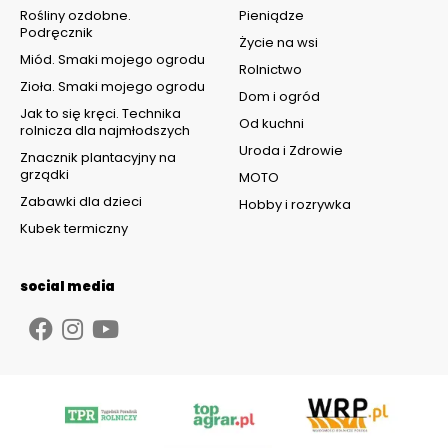
Rośliny ozdobne.
Pieniądze
Podręcznik
Życie na wsi
Miód. Smaki mojego ogrodu
Rolnictwo
Zioła. Smaki mojego ogrodu
Dom i ogród
Jak to się kręci. Technika
Od kuchni
rolnicza dla najmłodszych
Uroda i Zdrowie
Znacznik plantacyjny na
grządki
MOTO
Zabawki dla dzieci
Hobby i rozrywka
Kubek termiczny
social media