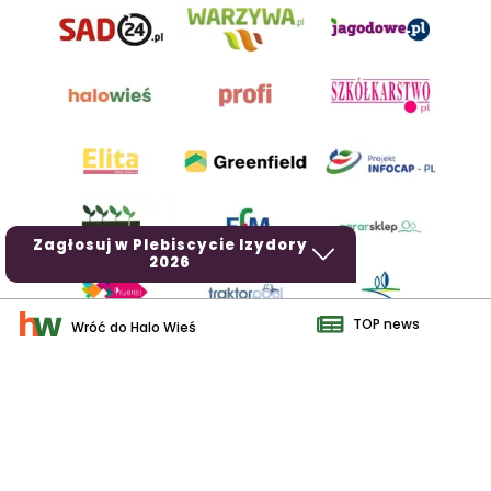
Zagłosuj w Plebiscycie Izydory
2026
TOP news
Wróć do Halo Wieś
AgroHorti Media Sp. z o.o. ul. Metalowa 5, 60-118 Poznań. Akta
rejestrowe przechowywane w Sądzie Rejonowym Poznań - Nowe
Miasto i Wilda w Poznaniu, VIII Wydziale Gospodarczym, KRS
0001116269, NIP 7792573719, REGON 529158846, kapitał zakładowy:
3.608.000 PLN.
Wszystkie prezentowane w ramach niniejszego portalu treści są