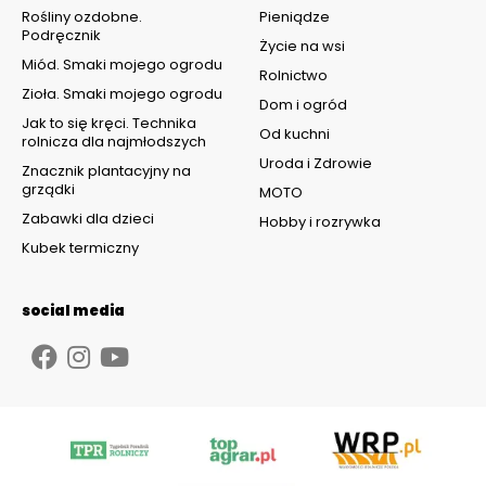
Rośliny ozdobne.
Pieniądze
Podręcznik
Życie na wsi
Miód. Smaki mojego ogrodu
Rolnictwo
Zioła. Smaki mojego ogrodu
Dom i ogród
Jak to się kręci. Technika
Od kuchni
rolnicza dla najmłodszych
Uroda i Zdrowie
Znacznik plantacyjny na
grządki
MOTO
Zabawki dla dzieci
Hobby i rozrywka
Kubek termiczny
social media