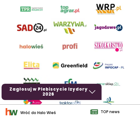
Zagłosuj w Plebiscycie Izydory
2026
TOP news
Wróć do Halo Wieś
AgroHorti Media Sp. z o.o. ul. Metalowa 5, 60-118 Poznań. Akta
rejestrowe przechowywane w Sądzie Rejonowym Poznań - Nowe
Miasto i Wilda w Poznaniu, VIII Wydziale Gospodarczym, KRS