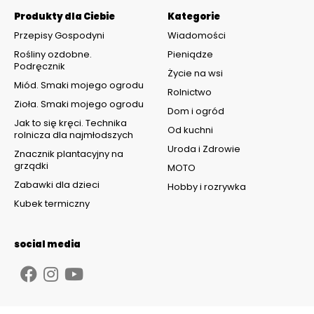
Produkty dla Ciebie
Kategorie
Przepisy Gospodyni
Wiadomości
Rośliny ozdobne.
Pieniądze
Podręcznik
Życie na wsi
Miód. Smaki mojego ogrodu
Rolnictwo
Zioła. Smaki mojego ogrodu
Dom i ogród
Jak to się kręci. Technika
Od kuchni
rolnicza dla najmłodszych
Uroda i Zdrowie
Znacznik plantacyjny na
grządki
MOTO
Zabawki dla dzieci
Hobby i rozrywka
Kubek termiczny
social media