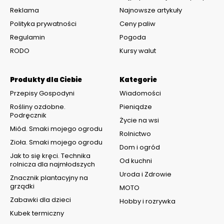
Reklama
Najnowsze artykuły
Polityka prywatności
Ceny paliw
Regulamin
Pogoda
RODO
Kursy walut
Produkty dla Ciebie
Kategorie
Przepisy Gospodyni
Wiadomości
Rośliny ozdobne.
Pieniądze
Podręcznik
Życie na wsi
Miód. Smaki mojego ogrodu
Rolnictwo
Zioła. Smaki mojego ogrodu
Dom i ogród
Jak to się kręci. Technika
Od kuchni
rolnicza dla najmłodszych
Uroda i Zdrowie
Znacznik plantacyjny na
grządki
MOTO
Zabawki dla dzieci
Hobby i rozrywka
Kubek termiczny