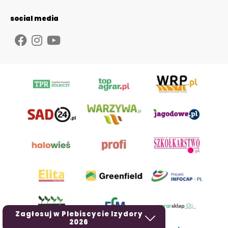
social media
Zagłosuj w Plebiscycie Izydory
2026