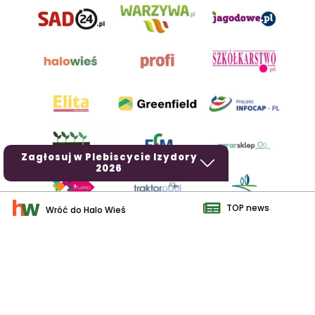
Zagłosuj w Plebiscycie Izydory
2026
TOP news
Wróć do Halo Wieś
AgroHorti Media Sp. z o.o. ul. Metalowa 5, 60-118 Poznań. Akta
rejestrowe przechowywane w Sądzie Rejonowym Poznań - Nowe
Miasto i Wilda w Poznaniu, VIII Wydziale Gospodarczym, KRS
0001116269, NIP 7792573719, REGON 529158846, kapitał zakładowy:
3.608.000 PLN.
Wszystkie prezentowane w ramach niniejszego portalu treści są