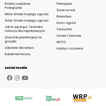
Rośliny ozdobne.
Pieniądze
Podręcznik
Życie na wsi
Miód. Smaki mojego ogrodu
Rolnictwo
Zioła. Smaki mojego ogrodu
Dom i ogród
Jak to się kręci. Technika
Od kuchni
rolnicza dla najmłodszych
Uroda i Zdrowie
Znacznik plantacyjny na
grządki
MOTO
Zabawki dla dzieci
Hobby i rozrywka
Kubek termiczny
social media