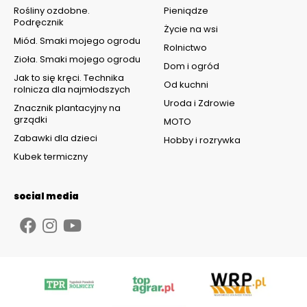
Rośliny ozdobne.
Pieniądze
Podręcznik
Życie na wsi
Miód. Smaki mojego ogrodu
Rolnictwo
Zioła. Smaki mojego ogrodu
Dom i ogród
Jak to się kręci. Technika
Od kuchni
rolnicza dla najmłodszych
Uroda i Zdrowie
Znacznik plantacyjny na
grządki
MOTO
Zabawki dla dzieci
Hobby i rozrywka
Kubek termiczny
social media