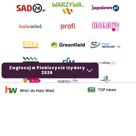
Zagłosuj w Plebiscycie Izydory
2026
TOP news
Wróć do Halo Wieś
AgroHorti Media Sp. z o.o. ul. Metalowa 5, 60-118 Poznań. Akta
rejestrowe przechowywane w Sądzie Rejonowym Poznań - Nowe
Miasto i Wilda w Poznaniu, VIII Wydziale Gospodarczym, KRS
0001116269, NIP 7792573719, REGON 529158846, kapitał zakładowy:
3.608.000 PLN.
Wszystkie prezentowane w ramach niniejszego portalu treści są