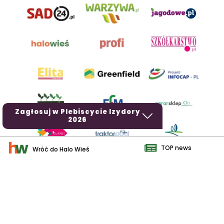
Zagłosuj w Plebiscycie Izydory
2026
TOP news
Wróć do Halo Wieś
AgroHorti Media Sp. z o.o. ul. Metalowa 5, 60-118 Poznań. Akta
rejestrowe przechowywane w Sądzie Rejonowym Poznań - Nowe
Miasto i Wilda w Poznaniu, VIII Wydziale Gospodarczym, KRS
0001116269, NIP 7792573719, REGON 529158846, kapitał zakładowy:
3.608.000 PLN.
Wszystkie prezentowane w ramach niniejszego portalu treści są