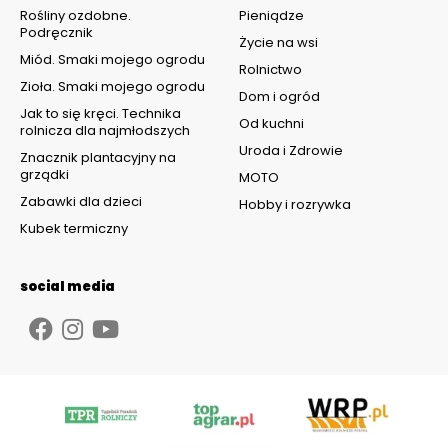
Rośliny ozdobne.
Pieniądze
Podręcznik
Życie na wsi
Miód. Smaki mojego ogrodu
Rolnictwo
Zioła. Smaki mojego ogrodu
Dom i ogród
Jak to się kręci. Technika
Od kuchni
rolnicza dla najmłodszych
Uroda i Zdrowie
Znacznik plantacyjny na
grządki
MOTO
Zabawki dla dzieci
Hobby i rozrywka
Kubek termiczny
social media