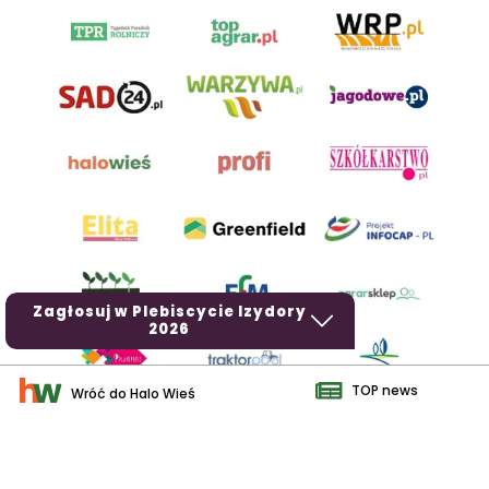
Zagłosuj w Plebiscycie Izydory
2026
TOP news
Wróć do Halo Wieś
AgroHorti Media Sp. z o.o. ul. Metalowa 5, 60-118 Poznań. Akta
rejestrowe przechowywane w Sądzie Rejonowym Poznań - Nowe
Miasto i Wilda w Poznaniu, VIII Wydziale Gospodarczym, KRS