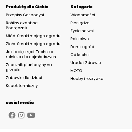
Produkty dla Ciebie
Kategorie
Przepisy Gospodyni
Wiadomości
Rośliny ozdobne.
Pieniądze
Podręcznik
Życie na wsi
Miód. Smaki mojego ogrodu
Rolnictwo
Zioła. Smaki mojego ogrodu
Dom i ogród
Jak to się kręci. Technika
Od kuchni
rolnicza dla najmłodszych
Uroda i Zdrowie
Znacznik plantacyjny na
grządki
MOTO
Zabawki dla dzieci
Hobby i rozrywka
Kubek termiczny
social media