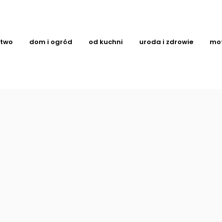
ctwo
dom i ogród
od kuchni
uroda i zdrowie
mo