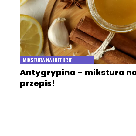
MIKSTURA NA INFEKCJE
Antygrypina – mikstura na
przepis!