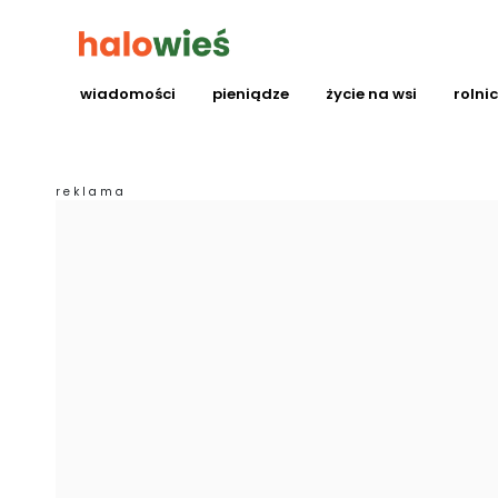
wiadomości
pieniądze
życie na wsi
rolni