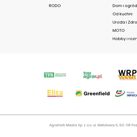
RODO
Dom i ogró
Od kuchni
Uroda i Zdr
MOTO
Hobby i roz
AgroHorti Media Sp. z o.o. ul. Metalowa 5, 60-118
KR