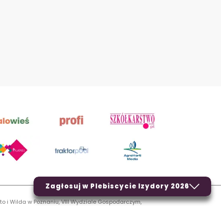
Zagłosuj w Plebiscycie Izydory 2026
to i Wilda w Poznaniu, VIII Wydziale Gospodarczym,
LN.