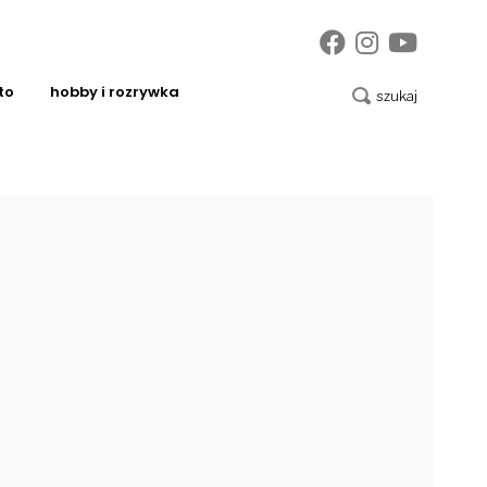
to
hobby i rozrywka