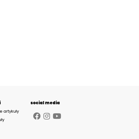
i
social media
e artykuły
uły