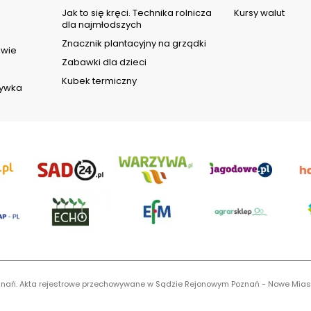
d
Jak to się kręci. Technika rolnicza
Kursy walut
dla najmłodszych
Znacznik plantacyjny na grządki
owie
Zabawki dla dzieci
Kubek termiczny
rywka
 Poznań. Akta rejestrowe przechowywane w Sądzie Rejonowym Poznań - Nowe Mias
S 0001116269, NIP 7792573719, REGON 529158846, kapitał zakładowy: 3.608.000 P