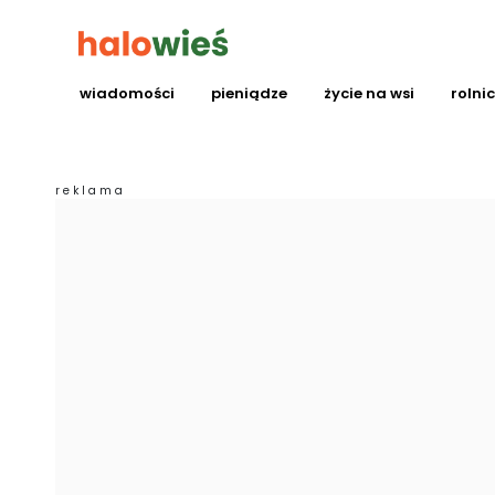
wiadomości
pieniądze
życie na wsi
rolni