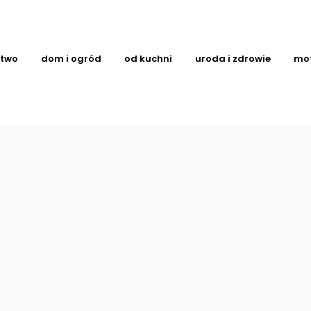
ctwo
dom i ogród
od kuchni
uroda i zdrowie
mo