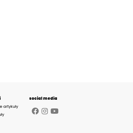
i
social media
e artykuły
uły