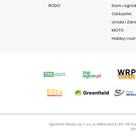
RODO
Dom i ogró
Od kuchni
Uroda i Zdr
MOTO
Hobby i roz
AgroHorti Media Sp. z o.o. ul. Metalowa 5, 60-118
KR