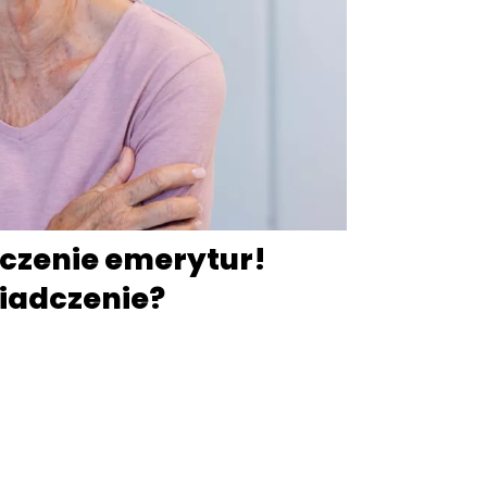
czenie emerytur!
iadczenie?