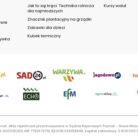
d
Jak to się kręci. Technika rolnicza
Kursy walut
dla najmłodszych
Znacznik plantacyjny na grządki
owie
Zabawki dla dzieci
Kubek termiczny
rywka
 Poznań. Akta rejestrowe przechowywane w Sądzie Rejonowym Poznań - Nowe Mias
S 0001116269, NIP 7792573719, REGON 529158846, kapitał zakładowy: 3.608.000 P