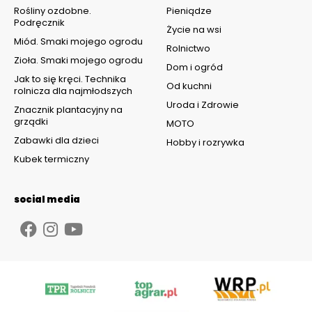
Rośliny ozdobne.
Pieniądze
Podręcznik
Życie na wsi
Miód. Smaki mojego ogrodu
Rolnictwo
Zioła. Smaki mojego ogrodu
Dom i ogród
Jak to się kręci. Technika
Od kuchni
rolnicza dla najmłodszych
Uroda i Zdrowie
Znacznik plantacyjny na
grządki
MOTO
Zabawki dla dzieci
Hobby i rozrywka
Kubek termiczny
social media