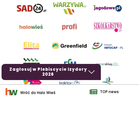
Zagłosuj w Plebiscycie Izydory
2026
TOP news
Wróć do Halo Wieś
AgroHorti Media Sp. z o.o. ul. Metalowa 5, 60-118 Poznań. Akta
rejestrowe przechowywane w Sądzie Rejonowym Poznań - Nowe
Miasto i Wilda w Poznaniu, VIII Wydziale Gospodarczym, KRS
0001116269, NIP 7792573719, REGON 529158846, kapitał zakładowy:
3.608.000 PLN.
Wszystkie prezentowane w ramach niniejszego portalu treści są