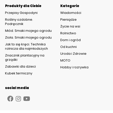
Produkty dla Ciebie
Kategorie
Przepisy Gospodyni
Wiadomości
Rośliny ozdobne.
Pieniądze
Podręcznik
Życie na wsi
Miód. Smaki mojego ogrodu
Rolnictwo
Zioła. Smaki mojego ogrodu
Dom i ogród
Jak to się kręci. Technika
Od kuchni
rolnicza dla najmłodszych
Uroda i Zdrowie
Znacznik plantacyjny na
grządki
MOTO
Zabawki dla dzieci
Hobby i rozrywka
Kubek termiczny
social media