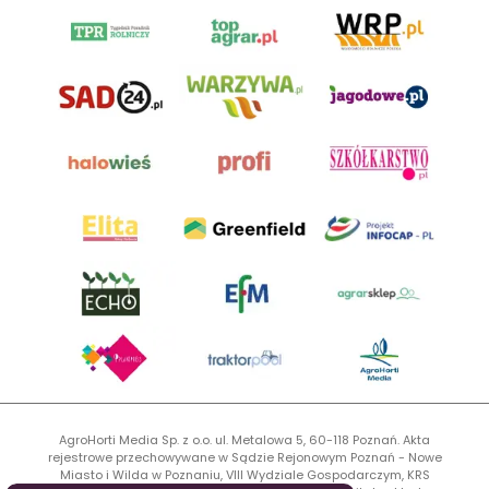
AgroHorti Media Sp. z o.o. ul. Metalowa 5, 60-118 Poznań. Akta
rejestrowe przechowywane w Sądzie Rejonowym Poznań - Nowe
Miasto i Wilda w Poznaniu, VIII Wydziale Gospodarczym, KRS