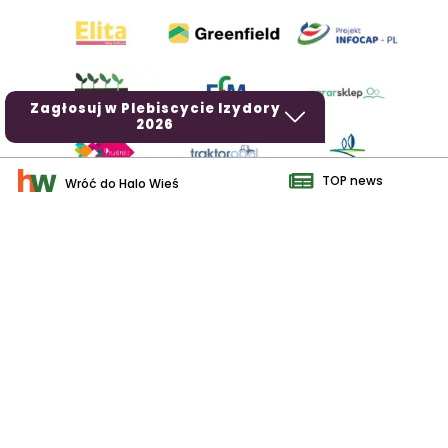
Zagłosuj w Plebiscycie Izydory
2026
TOP news
Wróć do Halo Wieś
AgroHorti Media Sp. z o.o. ul. Metalowa 5, 60-118 Poznań. Akta
rejestrowe przechowywane w Sądzie Rejonowym Poznań - Nowe
Miasto i Wilda w Poznaniu, VIII Wydziale Gospodarczym, KRS
0001116269, NIP 7792573719, REGON 529158846, kapitał zakładowy:
3.608.000 PLN.
Wszystkie prezentowane w ramach niniejszego portalu treści są
własnością AgroHorti Media Sp. z o.o, są zastrzeżone i chronione
prawem autorskim, kopiowanie i dalsze rozpowszechnianie treści jest
zabronione. (art. 25 ust. 1 pkt 1b ustawy z 4 lutego 1994 roku o prawie
autorskim i prawach pokrewnych.