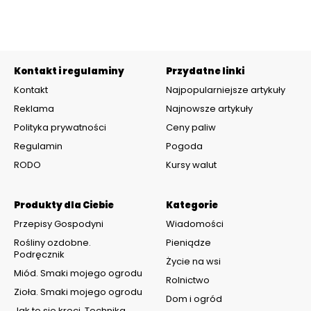
Kontakt i regulaminy
Przydatne linki
Kontakt
Najpopularniejsze artykuły
Reklama
Najnowsze artykuły
Polityka prywatności
Ceny paliw
Regulamin
Pogoda
RODO
Kursy walut
Produkty dla Ciebie
Kategorie
Przepisy Gospodyni
Wiadomości
Rośliny ozdobne.
Pieniądze
Podręcznik
Życie na wsi
Miód. Smaki mojego ogrodu
Rolnictwo
Zioła. Smaki mojego ogrodu
Dom i ogród
Jak to się kręci. Technika