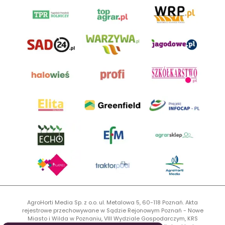
AgroHorti Media Sp. z o.o. ul. Metalowa 5, 60-118 Poznań. Akta
rejestrowe przechowywane w Sądzie Rejonowym Poznań - Nowe
Miasto i Wilda w Poznaniu, VIII Wydziale Gospodarczym, KRS