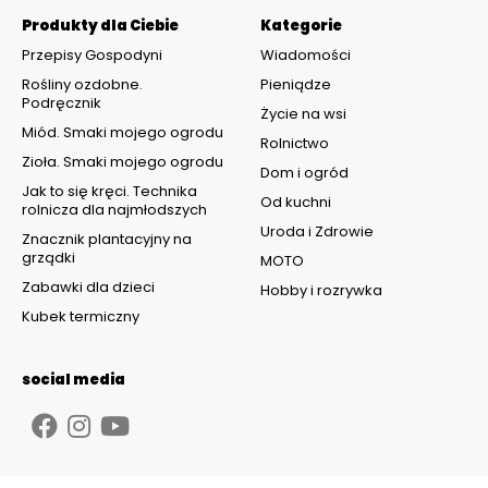
Produkty dla Ciebie
Kategorie
Przepisy Gospodyni
Wiadomości
Rośliny ozdobne.
Pieniądze
Podręcznik
Życie na wsi
Miód. Smaki mojego ogrodu
Rolnictwo
Zioła. Smaki mojego ogrodu
Dom i ogród
Jak to się kręci. Technika
Od kuchni
rolnicza dla najmłodszych
Uroda i Zdrowie
Znacznik plantacyjny na
grządki
MOTO
Zabawki dla dzieci
Hobby i rozrywka
Kubek termiczny
social media