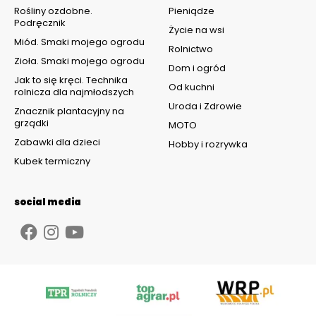
Rośliny ozdobne.
Pieniądze
Podręcznik
Życie na wsi
Miód. Smaki mojego ogrodu
Rolnictwo
Zioła. Smaki mojego ogrodu
Dom i ogród
Jak to się kręci. Technika
Od kuchni
rolnicza dla najmłodszych
Uroda i Zdrowie
Znacznik plantacyjny na
grządki
MOTO
Zabawki dla dzieci
Hobby i rozrywka
Kubek termiczny
social media