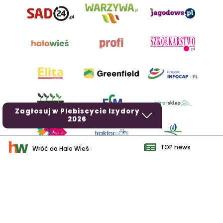
Zagłosuj w Plebiscycie Izydory
2026
TOP news
Wróć do Halo Wieś
AgroHorti Media Sp. z o.o. ul. Metalowa 5, 60-118 Poznań. Akta
rejestrowe przechowywane w Sądzie Rejonowym Poznań - Nowe
Miasto i Wilda w Poznaniu, VIII Wydziale Gospodarczym, KRS
0001116269, NIP 7792573719, REGON 529158846, kapitał zakładowy:
3.608.000 PLN.
Wszystkie prezentowane w ramach niniejszego portalu treści są