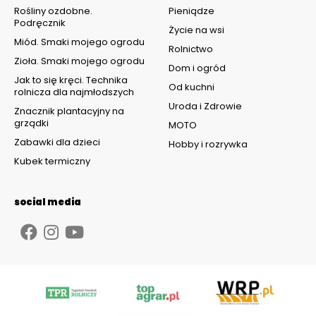
Rośliny ozdobne.
Pieniądze
Podręcznik
Życie na wsi
Miód. Smaki mojego ogrodu
Rolnictwo
Zioła. Smaki mojego ogrodu
Dom i ogród
Jak to się kręci. Technika
Od kuchni
rolnicza dla najmłodszych
Uroda i Zdrowie
Znacznik plantacyjny na
grządki
MOTO
Zabawki dla dzieci
Hobby i rozrywka
Kubek termiczny
social media