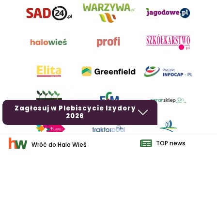
Zagłosuj w Plebiscycie Izydory
2026
TOP news
Wróć do Halo Wieś
AgroHorti Media Sp. z o.o. ul. Metalowa 5, 60-118 Poznań. Akta
rejestrowe przechowywane w Sądzie Rejonowym Poznań - Nowe
Miasto i Wilda w Poznaniu, VIII Wydziale Gospodarczym, KRS
0001116269, NIP 7792573719, REGON 529158846, kapitał zakładowy:
3.608.000 PLN.
Wszystkie prezentowane w ramach niniejszego portalu treści są