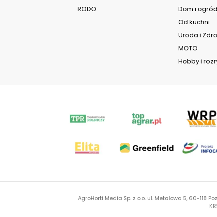
RODO
Dom i ogró
Od kuchni
Uroda i Zdr
MOTO
Hobby i roz
AgroHorti Media Sp. z o.o. ul. Metalowa 5, 60-118
KR