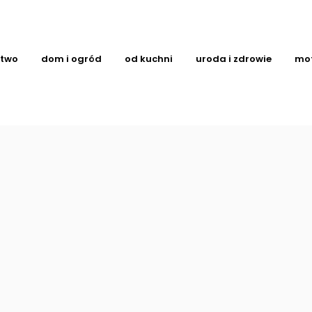
ctwo
dom i ogród
od kuchni
uroda i zdrowie
mo