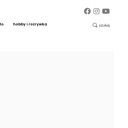
to
hobby i rozrywka