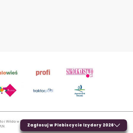
to i Wilda w Poznaniu, VIII Wydziale Gospodarczym,
Zagłosuj w Plebiscycie Izydory 2026
LN.