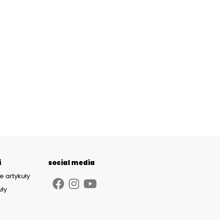
i
social media
e artykuły
uły