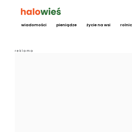
wiadomości
pieniądze
życie na wsi
rolni