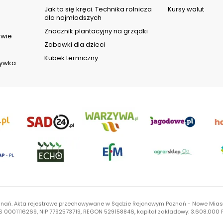
d
Jak to się kręci. Technika rolnicza
Kursy walut
dla najmłodszych
Znacznik plantacyjny na grządki
owie
Zabawki dla dzieci
Kubek termiczny
rywka
 Poznań. Akta rejestrowe przechowywane w Sądzie Rejonowym Poznań - Nowe Mias
S 0001116269, NIP 7792573719, REGON 529158846, kapitał zakładowy: 3.608.000 P