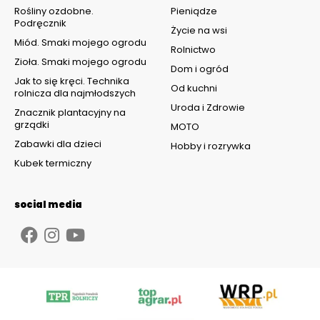
Rośliny ozdobne.
Pieniądze
Podręcznik
Życie na wsi
Miód. Smaki mojego ogrodu
Rolnictwo
Zioła. Smaki mojego ogrodu
Dom i ogród
Jak to się kręci. Technika
Od kuchni
rolnicza dla najmłodszych
Uroda i Zdrowie
Znacznik plantacyjny na
grządki
MOTO
Zabawki dla dzieci
Hobby i rozrywka
Kubek termiczny
social media