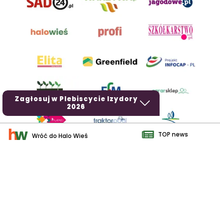
Zagłosuj w Plebiscycie Izydory
2026
TOP news
Wróć do Halo Wieś
AgroHorti Media Sp. z o.o. ul. Metalowa 5, 60-118 Poznań. Akta
rejestrowe przechowywane w Sądzie Rejonowym Poznań - Nowe
Miasto i Wilda w Poznaniu, VIII Wydziale Gospodarczym, KRS
0001116269, NIP 7792573719, REGON 529158846, kapitał zakładowy:
3.608.000 PLN.
Wszystkie prezentowane w ramach niniejszego portalu treści są
własnością AgroHorti Media Sp. z o.o, są zastrzeżone i chronione
prawem autorskim, kopiowanie i dalsze rozpowszechnianie treści jest