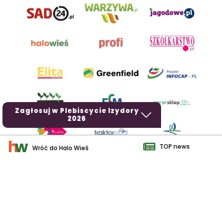
Zagłosuj w Plebiscycie Izydory
2026
TOP news
Wróć do Halo Wieś
AgroHorti Media Sp. z o.o. ul. Metalowa 5, 60-118 Poznań. Akta
rejestrowe przechowywane w Sądzie Rejonowym Poznań - Nowe
Miasto i Wilda w Poznaniu, VIII Wydziale Gospodarczym, KRS
0001116269, NIP 7792573719, REGON 529158846, kapitał zakładowy:
3.608.000 PLN.
Wszystkie prezentowane w ramach niniejszego portalu treści są