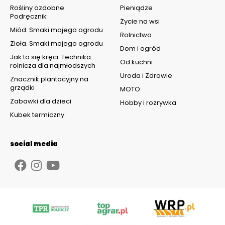
Rośliny ozdobne.
Pieniądze
Podręcznik
Życie na wsi
Miód. Smaki mojego ogrodu
Rolnictwo
Zioła. Smaki mojego ogrodu
Dom i ogród
Jak to się kręci. Technika
Od kuchni
rolnicza dla najmłodszych
Uroda i Zdrowie
Znacznik plantacyjny na
grządki
MOTO
Zabawki dla dzieci
Hobby i rozrywka
Kubek termiczny
social media