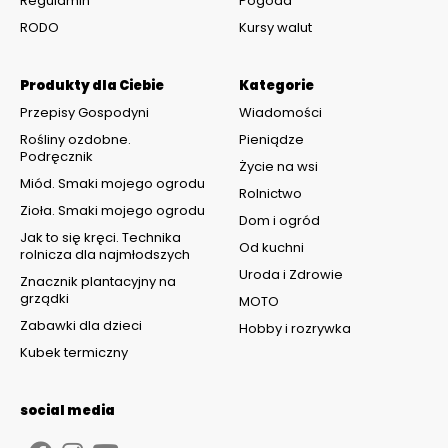
Regulamin
Pogoda
RODO
Kursy walut
Produkty dla Ciebie
Kategorie
Przepisy Gospodyni
Wiadomości
Rośliny ozdobne.
Pieniądze
Podręcznik
Życie na wsi
Miód. Smaki mojego ogrodu
Rolnictwo
Zioła. Smaki mojego ogrodu
Dom i ogród
Jak to się kręci. Technika
Od kuchni
rolnicza dla najmłodszych
Uroda i Zdrowie
Znacznik plantacyjny na
grządki
MOTO
Zabawki dla dzieci
Hobby i rozrywka
Kubek termiczny
social media