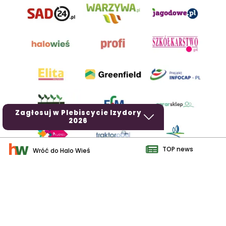
Zagłosuj w Plebiscycie Izydory
2026
TOP news
Wróć do Halo Wieś
AgroHorti Media Sp. z o.o. ul. Metalowa 5, 60-118 Poznań. Akta
rejestrowe przechowywane w Sądzie Rejonowym Poznań - Nowe
Miasto i Wilda w Poznaniu, VIII Wydziale Gospodarczym, KRS
0001116269, NIP 7792573719, REGON 529158846, kapitał zakładowy:
3.608.000 PLN.
Wszystkie prezentowane w ramach niniejszego portalu treści są