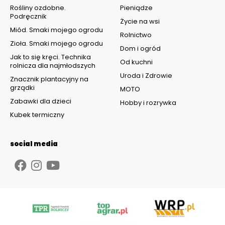
Rośliny ozdobne.
Pieniądze
Podręcznik
Życie na wsi
Miód. Smaki mojego ogrodu
Rolnictwo
Zioła. Smaki mojego ogrodu
Dom i ogród
Jak to się kręci. Technika
Od kuchni
rolnicza dla najmłodszych
Uroda i Zdrowie
Znacznik plantacyjny na
grządki
MOTO
Zabawki dla dzieci
Hobby i rozrywka
Kubek termiczny
social media