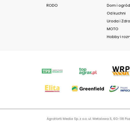
RODO
Dom i ogró
Od kuchni
Uroda i Zdr
MOTO
Hobby i roz
AgroHorti Media Sp. z o.o. ul. Metalowa 5, 60-118
KR