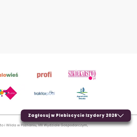
Zagłosuj w Plebiscycie Izydory 2026
to i Wilda w Poznaniu, VIII Wydziale Gospodarczym,
LN.