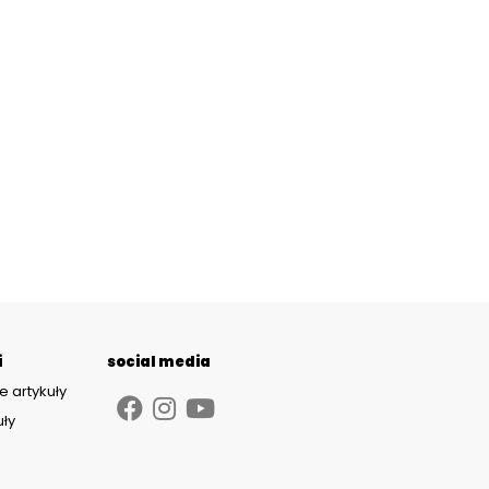
i
social media
e artykuły
uły