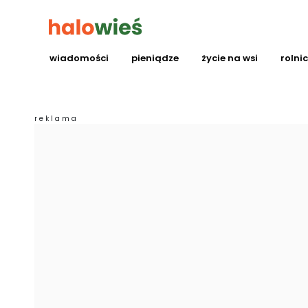
wiadomości
pieniądze
życie na wsi
rolni