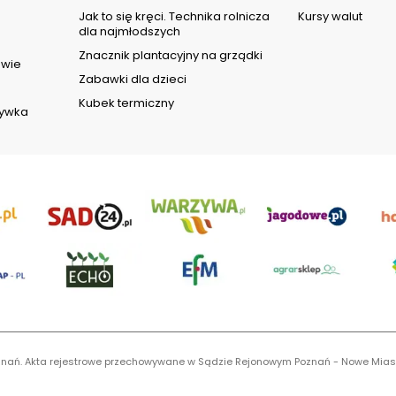
d
Jak to się kręci. Technika rolnicza
Kursy walut
dla najmłodszych
Znacznik plantacyjny na grządki
owie
Zabawki dla dzieci
Kubek termiczny
rywka
 Poznań. Akta rejestrowe przechowywane w Sądzie Rejonowym Poznań - Nowe Mias
S 0001116269, NIP 7792573719, REGON 529158846, kapitał zakładowy: 3.608.000 P