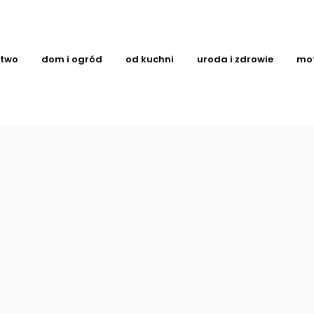
ctwo
dom i ogród
od kuchni
uroda i zdrowie
mo