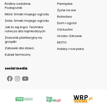
Rośliny ozdobne.
Pieniądze
Podręcznik
Życie na wsi
Miód. Smaki mojego ogrodu
Rolnictwo
Zioła. Smaki mojego ogrodu
Dom i ogród
Jak to się kręci. Technika
Od kuchni
rolnicza dla najmłodszych
Uroda i Zdrowie
Znacznik plantacyjny na
grządki
MOTO
Zabawki dla dzieci
Hobby i rozrywka
Kubek termiczny
social media