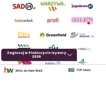
Zagłosuj w Plebiscycie Izydory
2026
TOP news
Wróć do Halo Wieś
AgroHorti Media Sp. z o.o. ul. Metalowa 5, 60-118 Poznań. Akta
rejestrowe przechowywane w Sądzie Rejonowym Poznań - Nowe
Miasto i Wilda w Poznaniu, VIII Wydziale Gospodarczym, KRS
0001116269, NIP 7792573719, REGON 529158846, kapitał zakładowy:
3.608.000 PLN.
Wszystkie prezentowane w ramach niniejszego portalu treści są