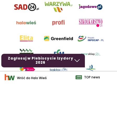
Zagłosuj w Plebiscycie Izydory
2026
TOP news
Wróć do Halo Wieś
AgroHorti Media Sp. z o.o. ul. Metalowa 5, 60-118 Poznań. Akta
rejestrowe przechowywane w Sądzie Rejonowym Poznań - Nowe
Miasto i Wilda w Poznaniu, VIII Wydziale Gospodarczym, KRS
0001116269, NIP 7792573719, REGON 529158846, kapitał zakładowy:
3.608.000 PLN.
Wszystkie prezentowane w ramach niniejszego portalu treści są