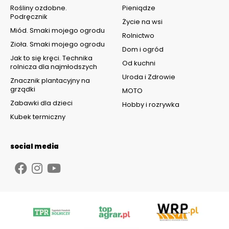
Rośliny ozdobne.
Pieniądze
Podręcznik
Życie na wsi
Miód. Smaki mojego ogrodu
Rolnictwo
Zioła. Smaki mojego ogrodu
Dom i ogród
Jak to się kręci. Technika
Od kuchni
rolnicza dla najmłodszych
Uroda i Zdrowie
Znacznik plantacyjny na
grządki
MOTO
Zabawki dla dzieci
Hobby i rozrywka
Kubek termiczny
social media