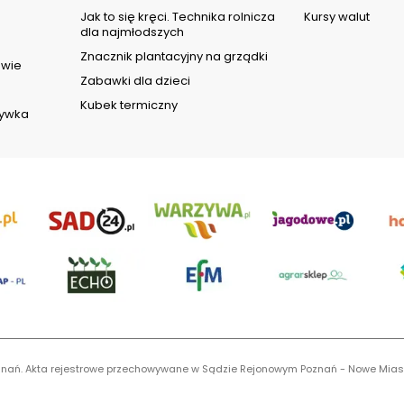
d
Jak to się kręci. Technika rolnicza
Kursy walut
dla najmłodszych
Znacznik plantacyjny na grządki
owie
Zabawki dla dzieci
Kubek termiczny
rywka
 Poznań. Akta rejestrowe przechowywane w Sądzie Rejonowym Poznań - Nowe Mias
S 0001116269, NIP 7792573719, REGON 529158846, kapitał zakładowy: 3.608.000 P