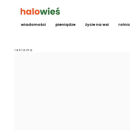
wiadomości
pieniądze
życie na wsi
rolni