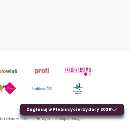
Zagłosuj w Plebiscycie Izydory 2026
to i Wilda w Poznaniu, VIII Wydziale Gospodarczym,
LN.