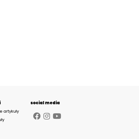
i
social media
e artykuły
uły