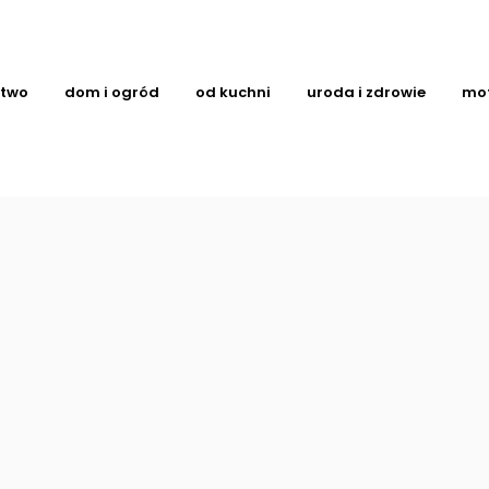
ctwo
dom i ogród
od kuchni
uroda i zdrowie
mo