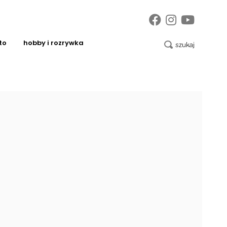
to
hobby i rozrywka