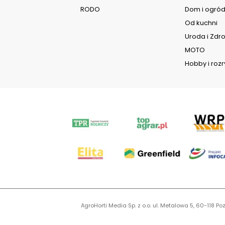
RODO
Dom i ogró
Od kuchni
Uroda i Zdr
MOTO
Hobby i roz
AgroHorti Media Sp. z o.o. ul. Metalowa 5, 60-118
KR