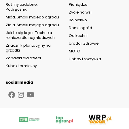
Rośliny ozdobne.
Pieniądze
Podręcznik
Życie na wsi
Miód. Smaki mojego ogrodu
Rolnictwo
Zioła. Smaki mojego ogrodu
Dom i ogród
Jak to się kręci. Technika
Od kuchni
rolnicza dla najmłodszych
Uroda i Zdrowie
Znacznik plantacyjny na
grządki
MOTO
Zabawki dla dzieci
Hobby i rozrywka
Kubek termiczny
social media