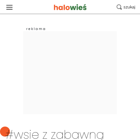
#wsie z zabawną