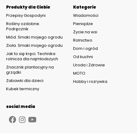
Produkty dla Ciebie
Kategorie
Przepisy Gospodyni
Wiadomości
Rośliny ozdobne.
Pieniądze
Podręcznik
Życie na wsi
Miód. Smaki mojego ogrodu
Rolnictwo
Zioła. Smaki mojego ogrodu
Dom i ogród
Jak to się kręci. Technika
Od kuchni
rolnicza dla najmłodszych
Uroda i Zdrowie
Znacznik plantacyjny na
grządki
MOTO
Zabawki dla dzieci
Hobby i rozrywka
Kubek termiczny
social media