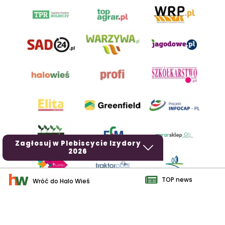
Zagłosuj w Plebiscycie Izydory
2026
TOP news
Wróć do Halo Wieś
AgroHorti Media Sp. z o.o. ul. Metalowa 5, 60-118 Poznań. Akta
rejestrowe przechowywane w Sądzie Rejonowym Poznań - Nowe
Miasto i Wilda w Poznaniu, VIII Wydziale Gospodarczym, KRS