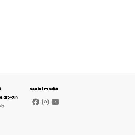
i
social media
e artykuły
uły