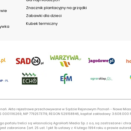
Znacznik plantacyjny na grządki
owie
Zabawki dla dzieci
Kubek termiczny
rywka
 Poznań. Akta rejestrowe przechowywane w Sądzie Rejonowym Poznań - Nowe Mias
S 0001116269, NIP 7792573719, REGON 529158846, kapitał zakładowy: 3.608.000 P
 portalu treści są własnością AgroHorti Media Sp. z o.o, są zastrzeżone i chr
est zabronione. (art. 25 ust. 1 pkt 1b ustawy z 4 lutego 1994 roku o prawie auto