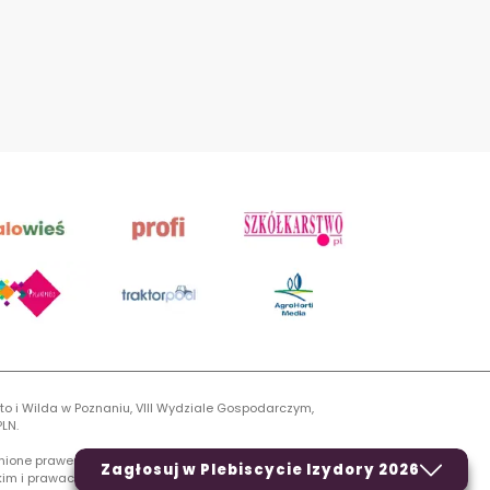
to i Wilda w Poznaniu, VIII Wydziale Gospodarczym,
LN.
onione prawem autorskim, kopiowanie i dalsze
Zagłosuj w Plebiscycie Izydory 2026
rskim i prawach pokrewnych.