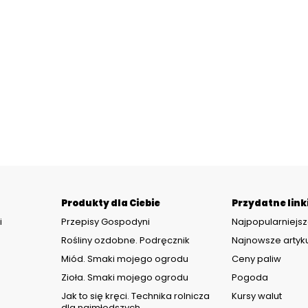
Produkty dla Ciebie
Przydatne link
i
Przepisy Gospodyni
Najpopularniejsz
Rośliny ozdobne. Podręcznik
Najnowsze artyk
Miód. Smaki mojego ogrodu
Ceny paliw
Zioła. Smaki mojego ogrodu
Pogoda
d
Jak to się kręci. Technika rolnicza
Kursy walut
dla najmłodszych