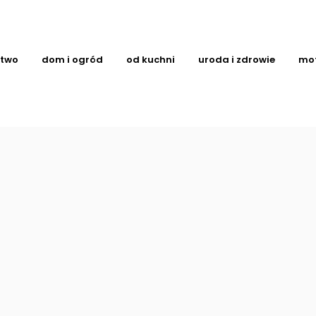
ctwo
dom i ogród
od kuchni
uroda i zdrowie
mo