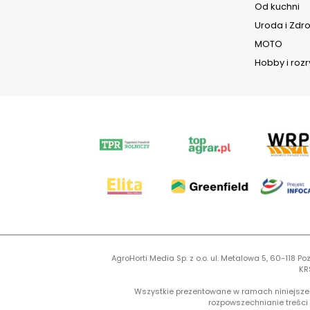
Od kuchni
Uroda i Zdr
MOTO
Hobby i roz
AgroHorti Media Sp. z o.o. ul. Metalowa 5, 60-118
KR
Wszystkie prezentowane w ramach niniejszego
rozpowszechnianie treści j