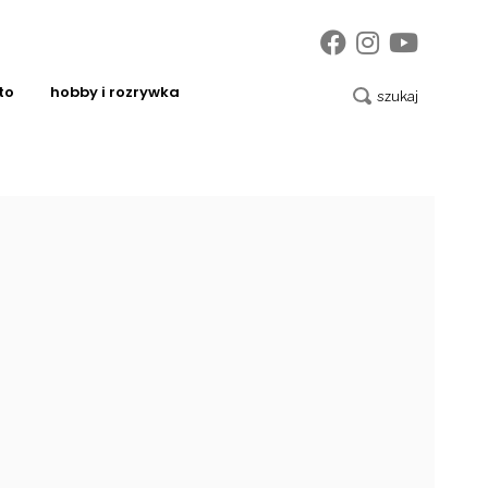
to
hobby i rozrywka