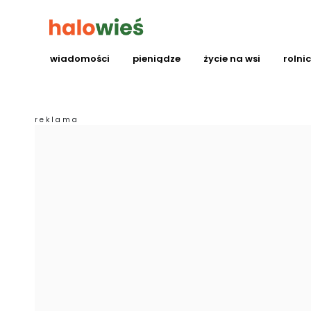
wiadomości
pieniądze
życie na wsi
rolni