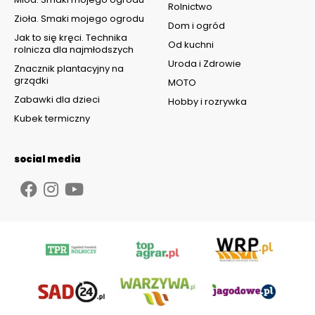
Rolnictwo
Zioła. Smaki mojego ogrodu
Dom i ogród
Jak to się kręci. Technika
Od kuchni
rolnicza dla najmłodszych
Uroda i Zdrowie
Znacznik plantacyjny na
grządki
MOTO
Zabawki dla dzieci
Hobby i rozrywka
Kubek termiczny
social media