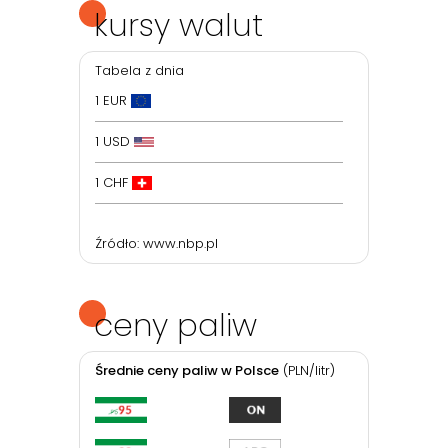
kursy walut
Tabela z dnia
1 EUR
1 USD
1 CHF
Źródło:
www.nbp.pl
ceny paliw
Średnie ceny paliw w Polsce
(PLN/litr)