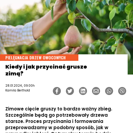
PIELĘGNACJA DRZEW OWOCOWYCH
Kiedy i jak przycinać grusze
zimą?
28.01.2024., 09:00h
Kamila Berthold
Zimowe cięcie gruszy to bardzo ważny zbieg.
Szczególnie będą go potrzebowały drzewa
starsze. Proces przycinania i formowania
przeprowadzamy w podobny sposób, jak w