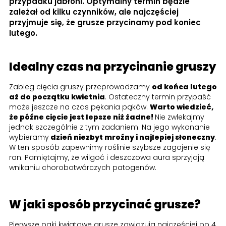
przypadku jabłoni. Optymalny termin będzie
zależał od kilku czynników, ale najczęściej
przyjmuje się, że grusze przycinamy pod koniec
lutego.
Idealny czas na przycinanie gruszy
Zabieg cięcia gruszy przeprowadzamy
od końca lutego
aż do początku kwietnia
. Ostateczny termin przypaść
może jeszcze na czas pękania pąków.
Warto wiedzieć,
że późne cięcie jest lepsze niż żadne!
Nie zwlekajmy
jednak szczególnie z tym zadaniem. Na jego wykonanie
wybieramy
dzień niezbyt mroźny i najlepiej słoneczny
.
W ten sposób zapewnimy roślinie szybsze zagojenie się
ran. Pamiętajmy, że wilgoć i deszczowa aura sprzyjają
wnikaniu chorobotwórczych patogenów.
W jaki sposób przycinać grusze?
Pierwsze pąki kwiatowe grusze zawiązują najczęściej po 4