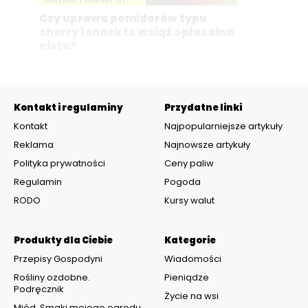
Czy uprawa pomidorów typu
cherry i snack to wciąż opłacalna
nisza?
Kontakt i regulaminy
Przydatne linki
Kontakt
Najpopularniejsze artykuły
Reklama
Najnowsze artykuły
Polityka prywatności
Ceny paliw
Regulamin
Pogoda
RODO
Kursy walut
Produkty dla Ciebie
Kategorie
Przepisy Gospodyni
Wiadomości
Rośliny ozdobne.
Pieniądze
Podręcznik
Życie na wsi
Miód. Smaki mojego ogrodu