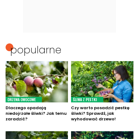
popularne
DRZEWA OWOCOWE
ŚLIWA Z PESTKI
Dlaczego opadają
Czy warto posadzić pestkę
niedojrzałe śliwki? Jak temu
śliwki? Sprawdź, jak
zaradzić?
wyhodować drzewo!