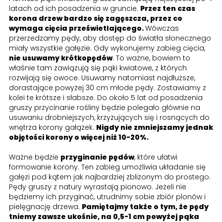
latach od ich posadzenia w gruncie.
Przez ten czas
korona drzew bardzo się zagęszcza, przez co
wymaga cięcia prześwietlającego.
Wówczas
przerzedzamy pędy, aby dostęp do światła słonecznego
miały wszystkie gałęzie. Gdy wykonujemy zabieg cięcia,
nie usuwamy krótkopędów
. To ważne, bowiem to
właśnie tam zawiązują się pąki kwiatowe, z których
rozwijają się owoce. Usuwamy natomiast najdłuższe,
dorastające powyżej 30 cm młode pędy. Zostawiamy z
kolei te krótsze i słabsze. Do około 5 lat od posadzenia
gruszy przycinanie rośliny będzie polegało głównie na
usuwaniu drobniejszych, krzyżujących się i rosnących do
wnętrza korony gałązek.
Nigdy nie zmniejszamy jednak
objętości korony o więcej niż 10-20%.
Ważne będzie
przyginanie pędów
, które ułatwi
formowanie korony. Ten zabieg umożliwia układanie się
gałęzi pod kątem jak najbardziej zbliżonym do prostego.
Pędy gruszy z natury wyrastają pionowo. Jeżeli nie
będziemy ich przyginać, utrudnimy sobie zbiór plonów i
pielęgnację drzewa.
Pamiętajmy także o tym, że pędy
tniemy zawsze ukośnie, na 0,5-1 cm powyżej pąka