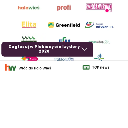
Zagłosuj w Plebiscycie Izydory
2026
TOP news
Wróć do Halo Wieś
AgroHorti Media Sp. z o.o. ul. Metalowa 5, 60-118 Poznań. Akta
rejestrowe przechowywane w Sądzie Rejonowym Poznań - Nowe
Miasto i Wilda w Poznaniu, VIII Wydziale Gospodarczym, KRS
0001116269, NIP 7792573719, REGON 529158846, kapitał zakładowy:
3.608.000 PLN.
Wszystkie prezentowane w ramach niniejszego portalu treści są
własnością AgroHorti Media Sp. z o.o, są zastrzeżone i chronione
prawem autorskim, kopiowanie i dalsze rozpowszechnianie treści jest
zabronione. (art. 25 ust. 1 pkt 1b ustawy z 4 lutego 1994 roku o prawie
autorskim i prawach pokrewnych.