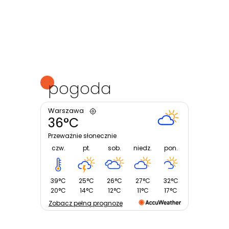
pogoda
Warszawa
36°C
Przeważnie słonecznie
czw.
pt.
sob.
niedz.
pon.
39°C
25°C
26°C
27°C
32°C
20°C
14°C
12°C
11°C
17°C
Zobacz pełną prognozę