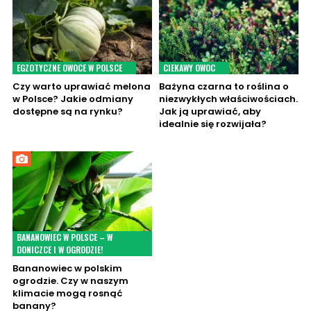
EGZOTYCZNE OWOCE W POLSCE
CIEKAWY OWOC
Czy warto uprawiać melona
Bażyna czarna to roślina o
w Polsce? Jakie odmiany
niezwykłych właściwościach.
dostępne są na rynku?
Jak ją uprawiać, aby
idealnie się rozwijała?
BANANOWIEC W POLSCE – W
DONICZCE I W OGRODZIE!
Bananowiec w polskim
ogrodzie. Czy w naszym
klimacie mogą rosnąć
banany?