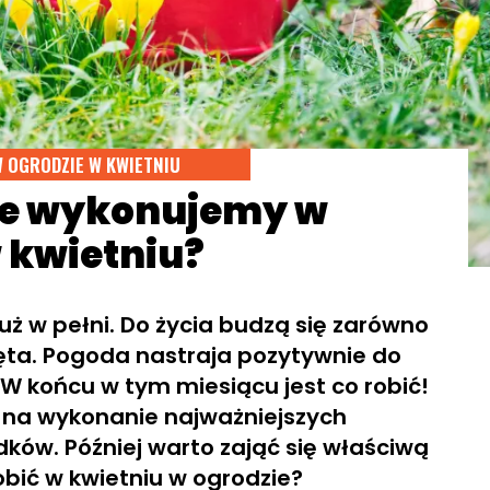
W OGRODZIE W KWIETNIU
ce wykonujemy w
 kwietniu?
uż w pełni. Do życia budzą się zarówno
erzęta. Pogoda nastraja pozytywnie do
W końcu w tym miesiącu jest co robić!
a na wykonanie najważniejszych
ków. Później warto zająć się właściwą
obić w kwietniu w ogrodzie?