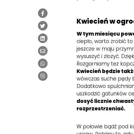
Kwiecień w ogr
W tym miesiącu powo
ciepło, warto zrobić t
jeszcze w maju przymro
wysuszyć i złożyć. Dzi
Rozgarniamy też kopcz
Kwiecień będzie takż
wówczas suche pędy byl
Dodatkowo spulchniamy
uszkodzić gatunków c
dosyć licznie chwast
rozprzestrzeniać.
W połowie bądź pod ko