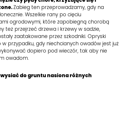
ęzie czy pędy chore, krzyżujące się i
zone.
Zabieg ten przeprowadzamy, gdy na
łonecznie. Wszelkie rany po cięciu
ami ogrodowymi, które zapobiegną chorobą
 też przejrzeć drzewa i krzewy w sadzie,
ostały zaatakowane przez szkodniki. Opryski
w przypadku, gdy niechcianych owadów jest już
 wykonywać dopiero pod wieczór, tak aby nie
nym owadom.
wysiać do gruntu nasiona różnych