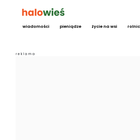
wiadomości
pieniądze
życie na wsi
rolni