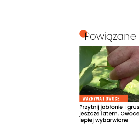
Powiązane 
WAZRYWA I OWOCE
Przytnij jabłonie i gru
jeszcze latem. Owoc
lepiej wybarwione