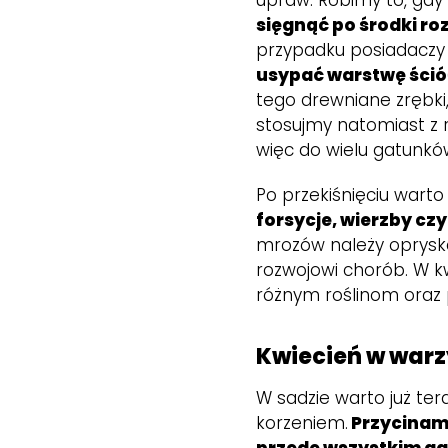
upraw. Robimy to, gdy 
sięgnąć po środki ro
przypadku posiadaczy
usypać warstwę śció
tego drewniane zrębki
stosujmy natomiast z 
więc do wielu gatunków
Po przekiśnięciu warto
forsycje, wierzby c
mrozów należy oprysk
rozwojowi chorób. W k
różnym roślinom oraz 
Kwiecień w warz
W sadzie warto już te
korzeniem.
Przycinamy