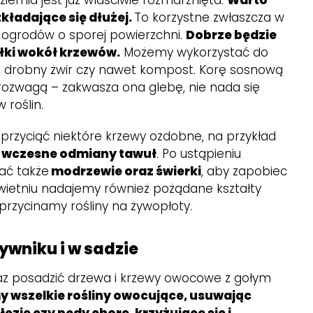
ziemia jest już właściwie rozmarznięta.
Warto
zkładające się dłużej.
To korzystne zwłaszcza w
 ogrodów o sporej powierzchni.
Dobrze będzie
łki wokół krzewów.
Możemy wykorzystać do
, drobny żwir czy nawet kompost. Korę sosnową
rozwagą – zakwasza ona glebę, nie nada się
 roślin.
 przyciąć niektóre krzewy ozdobne, na przykład
zy wczesne odmiany tawuł
. Po ustąpieniu
ać także
modrzewie oraz świerki
, aby zapobiec
wietniu nadajemy również pożądane kształty
przycinamy rośliny na żywopłoty.
ywniku i w sadzie
raz posadzić drzewa i krzewy owocowe z gołym
 wszelkie rośliny owocujące, usuwając