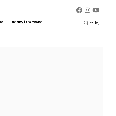
to
hobby i rozrywka