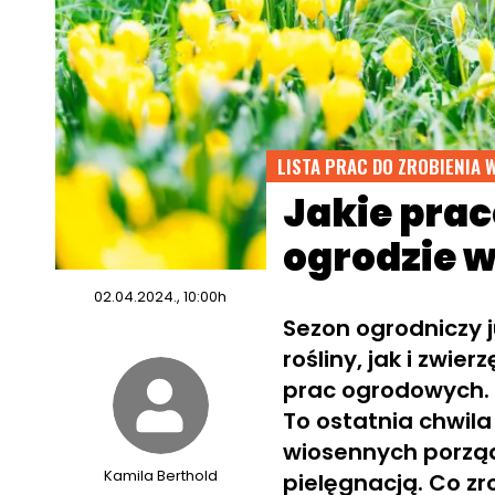
LISTA PRAC DO ZROBIENIA 
Jakie pra
ogrodzie w
02.04.2024., 10:00h
Sezon ogrodniczy j
rośliny, jak i zwi
prac ogrodowych. 
To ostatnia chwil
wiosennych porząd
Kamila Berthold
pielęgnacją. Co zr