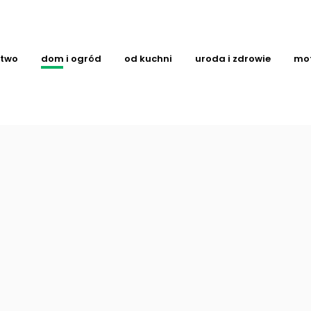
ctwo
dom i ogród
od kuchni
uroda i zdrowie
mo