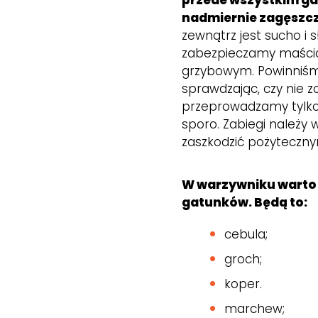
przede wszystkim gał
nadmiernie zagęszc
zewnątrz jest sucho i s
zabezpieczamy maści
grzybowym. Powinniśmy
sprawdzając, czy nie z
przeprowadzamy tylko 
sporo. Zabiegi należy
zaszkodzić pożytecz
W warzywniku warto 
gatunków. Będą to:
cebula;
groch;
koper.
marchew;