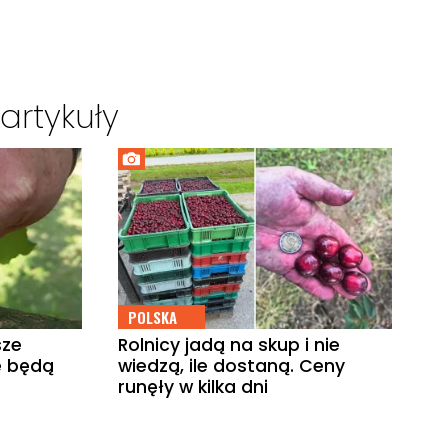
artykuły
POLSKA
sze
Rolnicy jadą na skup i nie
e będą
wiedzą, ile dostaną. Ceny
runęły w kilka dni