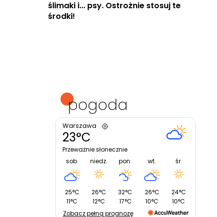
ślimaki i... psy. Ostrożnie stosuj te
środki!
pogoda
Warszawa
23°C
Przeważnie słonecznie
sob.
niedz.
pon.
wt.
śr.
25°C
26°C
32°C
26°C
24°C
11°C
12°C
17°C
10°C
10°C
Zobacz pełną prognozę