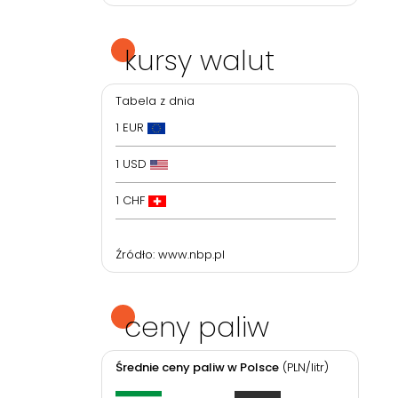
kursy walut
Tabela z dnia
1 EUR
1 USD
1 CHF
Źródło:
www.nbp.pl
ceny paliw
Średnie ceny paliw w Polsce
(PLN/litr)