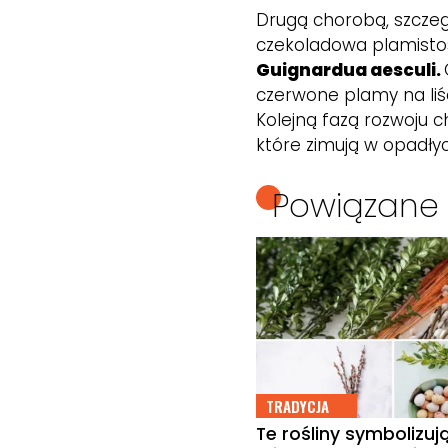
Drugą chorobą, szczeg
czekoladowa plamisto
Guignardua aesculi.
czerwone plamy na liś
Kolejną fazą rozwoju 
które zimują w opadłyc
Powiązane 
TRADYCJA
Te rośliny symbolizuj