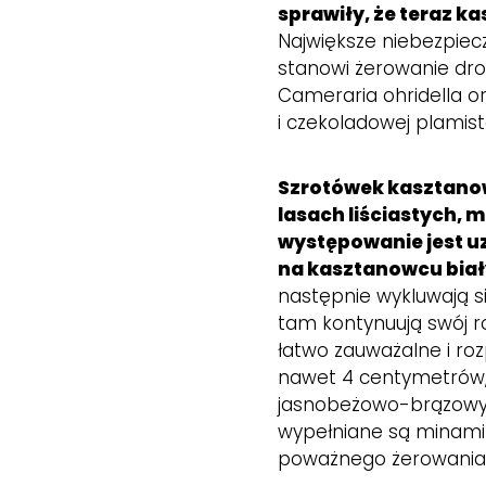
sprawiły, że teraz k
Największe niebezpie
stanowi żerowanie dr
Cameraria ohridella 
i czekoladowej plamistoś
Szrotówek kasztanowc
lasach liściastych, 
występowanie jest uz
na kasztanowcu bia
następnie wykluwają si
tam kontynuują swój r
łatwo zauważalne i ro
nawet 4 centymetrów, 
jasnobeżowo-brązowy.
wypełniane są minami
poważnego żerowania 