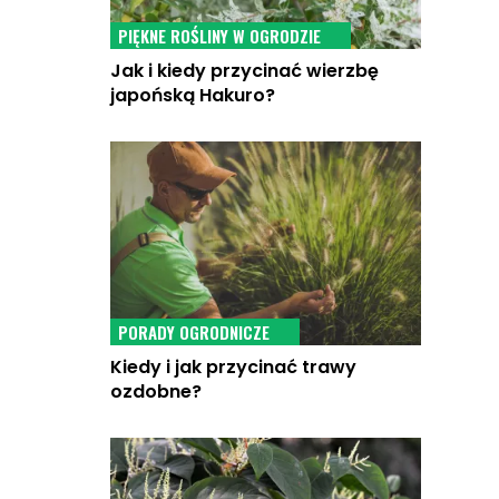
PIĘKNE ROŚLINY W OGRODZIE
Jak i kiedy przycinać wierzbę
japońską Hakuro?
PORADY OGRODNICZE
Kiedy i jak przycinać trawy
ozdobne?