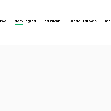
ctwo
dom i ogród
od kuchni
uroda i zdrowie
mo