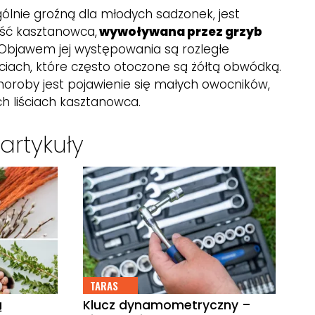
ólnie groźną dla młodych sadzonek, jest
ść kasztanowca,
wywoływana przez grzyb
Objawem jej występowania są rozległe
ciach, które często otoczone są żółtą obwódką.
choroby jest pojawienie się małych owocników,
h liściach kasztanowca.
artykuły
TARAS
ą
Klucz dynamometryczny –