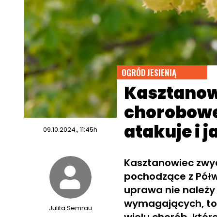
OGRÓD JESIENIĄ
Kasztanow
chorobowe
atakuje i 
09.10.2024., 11:45h
Kasztanowiec zwyc
pochodzące z Półw
uprawa nie należy
wymagających, to 
Julita Semrau