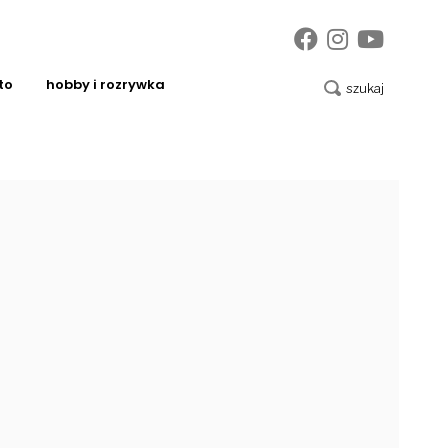
to
hobby i rozrywka