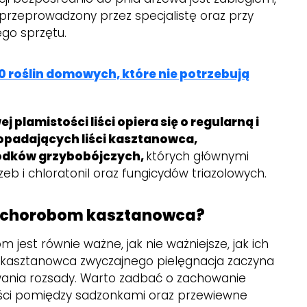
 przeprowadzony przez specjalistę oraz przy
go sprzętu.
0 roślin domowych, które nie potrzebują
 plamistości liści opiera się o regularną i
 opadających liści kasztanowca,
odków grzybobójczych,
których głównymi
b i chloratonil oraz fungicydów triazolowych.
 chorobom kasztanowca?
jest równie ważne, jak nie ważniejsze, jak ich
 kasztanowca zwyczajnego pielęgnacja zaczyna
wania rozsady. Warto zadbać o zachowanie
ści pomiędzy sadzonkami oraz przewiewne