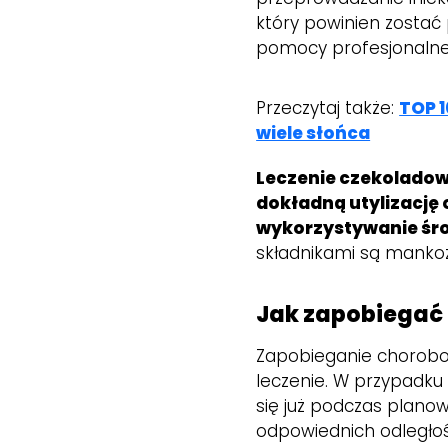
który powinien zostać
pomocy profesjonalne
Przeczytaj także:
TOP 1
wiele słońca
Leczenie czekoladowej
dokładną utylizację
wykorzystywanie śr
składnikami są mankoze
Jak zapobiegać
Zapobieganie chorobom 
leczenie. W przypadku
się już podczas plano
odpowiednich odległo