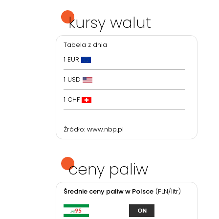
kursy walut
Tabela z dnia
1 EUR
1 USD
1 CHF
Źródło:
www.nbp.pl
ceny paliw
Średnie ceny paliw w Polsce
(PLN/litr)