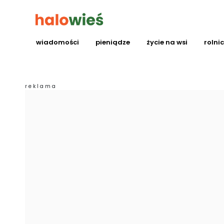
wiadomości
pieniądze
życie na wsi
rolni