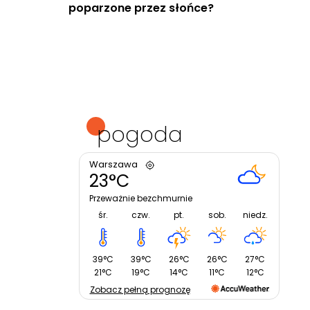
poparzone przez słońce?
pogoda
Warszawa
23°C
Przeważnie bezchmurnie
śr.
czw.
pt.
sob.
niedz.
39°C
39°C
26°C
26°C
27°C
21°C
19°C
14°C
11°C
12°C
Zobacz pełną prognozę