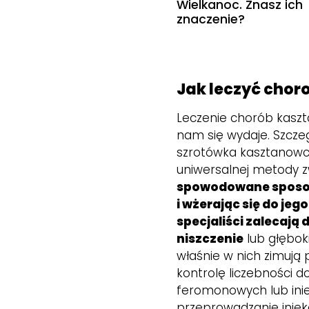
Wielkanoc. Znasz ich
znaczenie?
Jak leczyć cho
Leczenie chorób kaszt
nam się wydaje. Szcze
szrotówka kasztanowcow
uniwersalnej metody z
spowodowane sposobe
i wżerając się do je
specjaliści zalecają
niszczenie
lub głębok
właśnie w nich zimują
kontrolę liczebności 
feromonowych lub inie
przeprowadzanie iniek