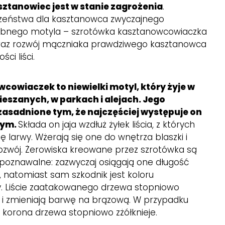
asztanowiec jest w stanie zagrożenia
.
czeństwa dla kasztanowca zwyczajnego
obnego motyla – szrotówka kasztanowcowiaczka
oraz rozwój mączniaka prawdziwego kasztanowca
ci liści.
owiaczek to niewielki motyl, który żyje w
mieszanych, w parkach i alejach. Jego
asadnione tym, że najczęściej występuje on
łym.
Składa on jaja wzdłuż żyłek liścia, z których
ę larwy. Wżerają się one do wnętrza blaszki i
ozwój. Żerowiska kreowane przez szrotówka są
zpoznawalne: zazwyczaj osiągają one długość
natomiast sam szkodnik jest koloru
 Liście zaatakowanego drzewa stopniowo
 i zmieniają barwę na brązową. W przypadku
korona drzewa stopniowo zżółknieje.