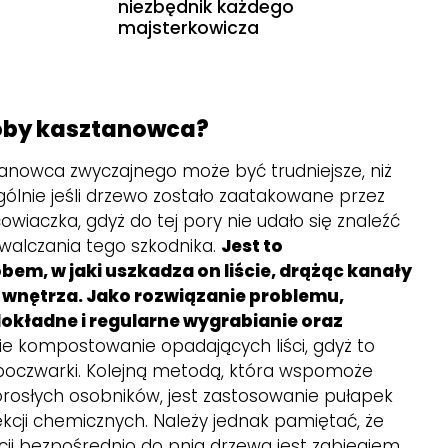
niezbędnik każdego
majsterkowicza
roby kasztanowca?
anowca zwyczajnego może być trudniejsze, niż
gólnie jeśli drzewo zostało zaatakowane przez
iaczka, gdyż do tej pory nie udało się znaleźć
walczania tego szkodnika.
Jest to
m, w jaki uszkadza on liście, drążąc kanały
go wnętrza. Jako rozwiązanie problemu,
 dokładne i regularne wygrabianie oraz
ie kompostowanie opadających liści, gdyż to
 poczwarki. Kolejną metodą, która wspomoże
dorosłych osobników, jest zastosowanie pułapek
kcji chemicznych. Należy jednak pamiętać, że
cji bezpośrednio do pnia drzewa jest zabiegiem,