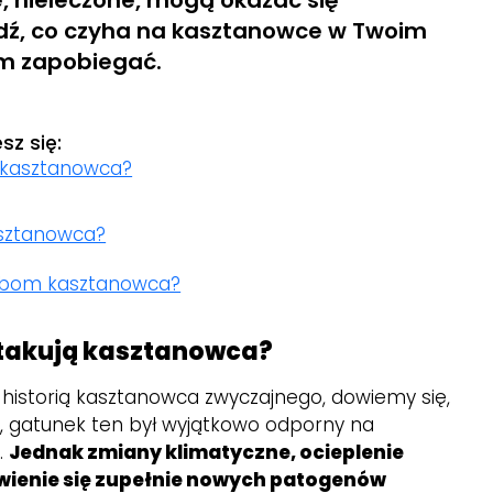
e, nieleczone, mogą okazać się
dź, co czyha na kasztanowce w Twoim
im zapobiegać.
sz się:
ą kasztanowca?
asztanowca?
obom kasztanowca?
atakują kasztanowca?
 historią kasztanowca zwyczajnego, dowiemy się,
mu, gatunek ten był wyjątkowo odporny na
.
Jednak zmiany klimatyczne, ocieplenie
wienie się zupełnie nowych patogenów