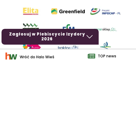
Zagłosuj w Plebiscycie Izydory
2026
TOP news
Wróć do Halo Wieś
AgroHorti Media Sp. z o.o. ul. Metalowa 5, 60-118 Poznań. Akta
rejestrowe przechowywane w Sądzie Rejonowym Poznań - Nowe
Miasto i Wilda w Poznaniu, VIII Wydziale Gospodarczym, KRS
0001116269, NIP 7792573719, REGON 529158846, kapitał zakładowy:
3.608.000 PLN.
Wszystkie prezentowane w ramach niniejszego portalu treści są
własnością AgroHorti Media Sp. z o.o, są zastrzeżone i chronione
prawem autorskim, kopiowanie i dalsze rozpowszechnianie treści jest
zabronione. (art. 25 ust. 1 pkt 1b ustawy z 4 lutego 1994 roku o prawie
autorskim i prawach pokrewnych.