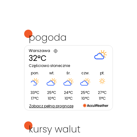
pogoda
Warszawa
32°C
Częściowo słonecznie
pon.
wt.
śr.
czw.
pt.
33°C
25°C
24°C
25°C
27°C
17°C
10°C
10°C
10°C
11°C
Zobacz pełną prognozę
kursy walut