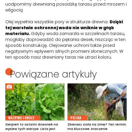
uodpornimy drewnianą posadzkę tarasu przed mrozem i
wilgocią.
Olej wypełnia wszystkie pory w strukturze drewna.
Dzięki
tej warstwie ochronnej woda nie wniknie w głąb
materiału.
Gdyby woda zamarzła w szczelinach tarasu,
mogłaby doprowadzić do pękania desek, niszcząc w ten
sposób konstrukcję. Olejowanie uchroni także przed
negatywnym wpływem silnych promieni słonecznych. W
ten sposób nasz drewniany taras nie utraci koloru.
Powiązane artykuły
WAZRYWA I OWOCE
POLSKA
Sierpień to ostatni dzwonek na
Zbierasz zioła na zimę? Ten termin
wysiew tych warzyw. Lista jest
ma kluczowe znaczenie