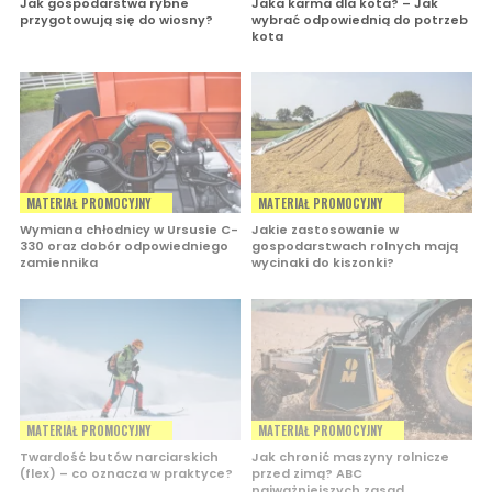
Jak gospodarstwa rybne
Jaka karma dla kota? – Jak
przygotowują się do wiosny?
wybrać odpowiednią do potrzeb
kota
MATERIAŁ PROMOCYJNY
MATERIAŁ PROMOCYJNY
Wymiana chłodnicy w Ursusie C-
Jakie zastosowanie w
330 oraz dobór odpowiedniego
gospodarstwach rolnych mają
zamiennika
wycinaki do kiszonki?
MATERIAŁ PROMOCYJNY
MATERIAŁ PROMOCYJNY
Twardość butów narciarskich
Jak chronić maszyny rolnicze
(flex) – co oznacza w praktyce?
przed zimą? ABC
najważniejszych zasad