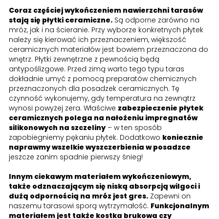
Coraz częściej wykończeniem nawierzchni tarasów
stają się płytki ceramiczne.
Są odporne zarówno na
mróz, jak i na ścieranie. Przy wyborze konkretnych płytek
należy się kierować ich przeznaczeniem, większość
ceramicznych materiałów jest bowiem przeznaczona do
wnętrz. Płytki zewnętrzne z pewnością będą
antypoślizgowe. Przed zimą warto tego typu taras
dokładnie umyć z pomocą preparatów chemicznych
przeznaczonych dla posadzek ceramicznych. Tę
czynność wykonujemy, gdy temperatura na zewnątrz
wynosi powyżej zera. Właściwe
zabezpieczenie płytek
ceramicznych polega na nałożeniu impregnatów
silikonowych na szczeliny
– w ten sposób
zapobiegniemy pękaniu płytek. Dodatkowo
koniecznie
naprawmy wszelkie wyszczerbienia w posadzce
jeszcze zanim spadnie pierwszy śnieg!
Innym ciekawym materiałem wykończeniowym,
także odznaczającym się niską absorpcją wilgoci i
dużą odpornością na mróz jest gres.
Zapewni on
naszemu tarasowi sporą wytrzymałość.
Funkcjonalnym
materiałem jest także kostka brukowa czy