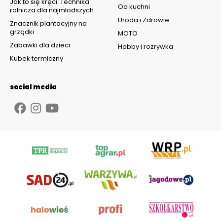
Jak to się kręci. Technika
Od kuchni
rolnicza dla najmłodszych
Uroda i Zdrowie
Znacznik plantacyjny na
grządki
MOTO
Zabawki dla dzieci
Hobby i rozrywka
Kubek termiczny
social media