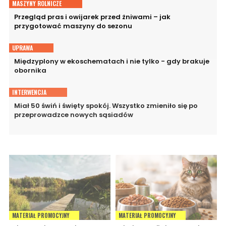
MASZYNY ROLNICZE
Przegląd pras i owijarek przed żniwami – jak
przygotować maszyny do sezonu
UPRAWA
Międzyplony w ekoschematach i nie tylko - gdy brakuje
obornika
INTERWENCJA
Miał 50 świń i święty spokój. Wszystko zmieniło się po
przeprowadzce nowych sąsiadów
MATERIAŁ PROMOCYJNY
MATERIAŁ PROMOCYJNY