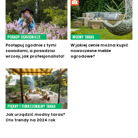
PORADY OGRODNICZE
MODNY TARAS
Postępuj zgodnie z tymi
W jakiej cenie można kupić
zasadami, a posadzisz
nowoczesne meble
wrzosy, jak profesjonalista!
ogrodowe?
PIĘKNY I FUNKCJONALNY TARAS
Jak urządzić modny taras?
Oto trendy na 2024 rok