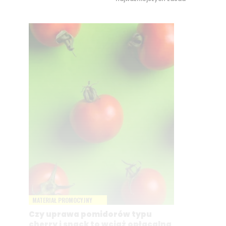
MATERIAŁ PROMOCYJNY
Czy uprawa pomidorów typu
cherry i snack to wciąż opłacalna