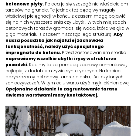
betonowe płyty.
Poleca je się szczególnie właścicielom
tarasów na gruncie. Te jednak też będą wymagały
właściwej pielęgnacji, w końcu z czasem mogą pojawić
się na nich wyszczerbienia czy ubytki. W tych miejscach
betonowych tarasów gromadzi się woda, która wsiąka w
głąb materiału, z czasem niszcząc jego strukturę.
Aby
nasza posadzka jak najdłużej zachowała
funkcjonalność, należy użyć specjalnego
impregnatu do betonu.
Przed zastosowaniem środka
naprawiamy wszelkie ubytki i rysy w strukturze
posadzki
. Robimy to za pomocą zaprawy cementowej,
najlepiej z dodatkiem żywic syntetycznych. Na koniec
oczyszczamy betonowy taras z piasku, liści czy innych
zanieczyszczeń. W tym celu warto użyć myjki ciśnieniowej.
Opcjonalne działanie to zagruntowanie tarasu
dwiema warstwami masy kontaktowej.