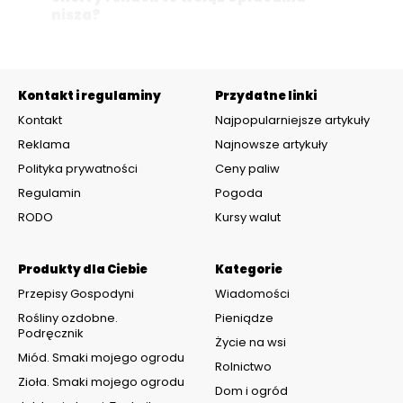
nisza?
Kontakt i regulaminy
Przydatne linki
Kontakt
Najpopularniejsze artykuły
Reklama
Najnowsze artykuły
Polityka prywatności
Ceny paliw
Regulamin
Pogoda
RODO
Kursy walut
Produkty dla Ciebie
Kategorie
Przepisy Gospodyni
Wiadomości
Rośliny ozdobne.
Pieniądze
Podręcznik
Życie na wsi
Miód. Smaki mojego ogrodu
Rolnictwo
Zioła. Smaki mojego ogrodu
Dom i ogród