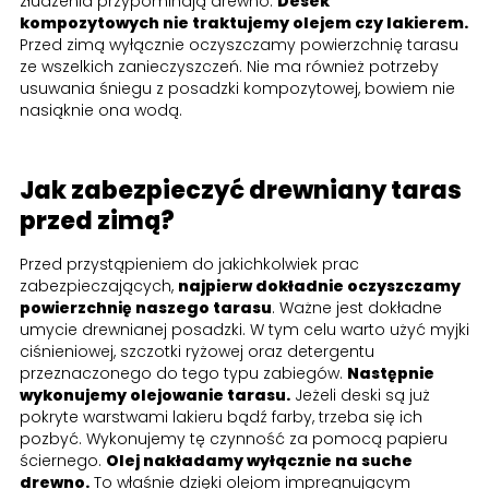
złudzenia przypominają drewno.
Desek
kompozytowych nie traktujemy olejem czy lakierem.
Przed zimą wyłącznie oczyszczamy powierzchnię tarasu
ze wszelkich zanieczyszczeń. Nie ma również potrzeby
usuwania śniegu z posadzki kompozytowej, bowiem nie
nasiąknie ona wodą.
Jak zabezpieczyć drewniany taras
przed zimą?
Przed przystąpieniem do jakichkolwiek prac
zabezpieczających,
najpierw dokładnie oczyszczamy
powierzchnię naszego tarasu
. Ważne jest dokładne
umycie drewnianej posadzki. W tym celu warto użyć myjki
ciśnieniowej, szczotki ryżowej oraz detergentu
przeznaczonego do tego typu zabiegów.
Następnie
wykonujemy olejowanie tarasu.
Jeżeli deski są już
pokryte warstwami lakieru bądź farby, trzeba się ich
pozbyć. Wykonujemy tę czynność za pomocą papieru
ściernego.
Olej nakładamy wyłącznie na suche
drewno.
To właśnie dzięki olejom impregnującym