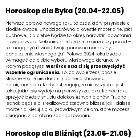
Horoskop dla Byka (20.04-22.05)
Pierwsza połowa nowego roku to czas, który przyniesie ci
słodkie owoce. Chodzi zarówno o kwestie materialne, jak i
duchowe. Dla ciebie będzie to okres narodzin, powstania
nowego życia. Niekoniecznie będzie to ciąża czy poród –
to mogą być również twoje ponowne narodziny,
odnalezienie własnego „ja”. Połowa 2024 roku będzie
wymagać od ciebie wyboru właściwego kierunku, w
którym podążysz.
Wkrótce uda ci się przezwyciężyć
wszelkie ograniczenia.
To, co wybierzesz, będzie
słuszne – o ile nie dasz się ponieść chciwości i
namiętnościom. Karty ostrzegają, że nie wszystko jest
takie, jakim się wydaje na pierwszy rzut oka. Koniec roku
sprzyjać będzie snuciu dalekosiężnych planów. Trudno
jednak będzie ci zrealizować zarówno bliższe, jak i dalsze
marzenia. Kieruj się ku prawdziwym celom, które możesz
osiągnąć z odrobiną zaangażowania.
Horoskop dla Bliźniąt (23.05-21.06)