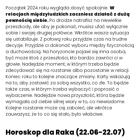
Początek 2024 roku wygląda dosyć spokojnie.
W
relacjach międzyludzkich zaczniesz działać z dużą
pewnością siebie.
Po drodze natrafisz na niewielkie
przeszkody, ale aby je pokonać, musisz ufać wyłącznie
sobie i swojej drugiej połówce. Wkrótce wasza sytuacja
się ustabilizuje. Z połową roku przyjdzie czas na trudne
decyzje. Przyjdzie ci dokonać wyboru między fizycznością
a duchowością. Na horyzoncie pojawi się inna osoba,
być może ktoś z przeszłości, kto bardzo zawróci ci w
głowie. Nadejdzie moment, w którym trzeba będzie
zdecydować się na rozstanie albo pozostanie w relacji.
Koniec roku to kolejne znaczące zmiany. Karty wskazują
na to, aby zostawić za sobą wszystko, co złe. To będzie
także czas, w którym trzeba wybaczyć i poprosić o
wybaczenie. Nadejdzie nowa przyszłość, która będzie
wymagała od ciebie silnej wiary w to, co niewiadome.
Kolejne rozstanie może cię zaboleć, ale wkrótce
zauważysz, że to co się stało, było właściwe.
Horoskop dla Raka (22.06-22.07)