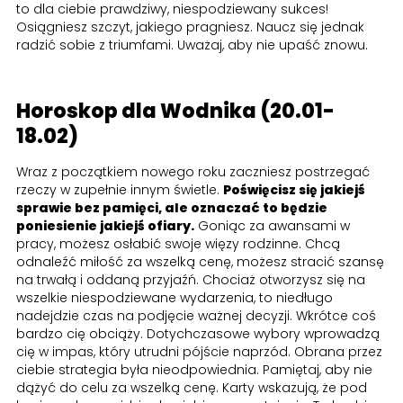
to dla ciebie prawdziwy, niespodziewany sukces!
Osiągniesz szczyt, jakiego pragniesz. Naucz się jednak
radzić sobie z triumfami. Uważaj, aby nie upaść znowu.
Horoskop dla Wodnika (20.01-
18.02)
Wraz z początkiem nowego roku zaczniesz postrzegać
rzeczy w zupełnie innym świetle.
Poświęcisz się jakiejś
sprawie bez pamięci, ale oznaczać to będzie
poniesienie jakiejś ofiary.
Goniąc za awansami w
pracy, możesz osłabić swoje więzy rodzinne. Chcą
odnaleźć miłość za wszelką cenę, możesz stracić szansę
na trwałą i oddaną przyjaźń. Chociaż otworzysz się na
wszelkie niespodziewane wydarzenia, to niedługo
nadejdzie czas na podjęcie ważnej decyzji. Wkrótce coś
bardzo cię obciąży. Dotychczasowe wybory wprowadzą
cię w impas, który utrudni pójście naprzód. Obrana przez
ciebie strategia była nieodpowiednia. Pamiętaj, aby nie
dążyć do celu za wszelką cenę. Karty wskazują, że pod