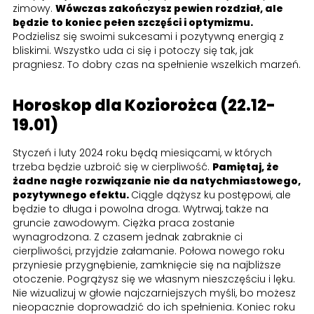
zimowy.
Wówczas zakończysz pewien rozdział, ale
będzie to koniec pełen szczęści i optymizmu.
Podzielisz się swoimi sukcesami i pozytywną energią z
bliskimi. Wszystko uda ci się i potoczy się tak, jak
pragniesz. To dobry czas na spełnienie wszelkich marzeń.
Horoskop dla Koziorożca (22.12-
19.01)
Styczeń i luty 2024 roku będą miesiącami, w których
trzeba będzie uzbroić się w cierpliwość.
Pamiętaj, że
żadne nagłe rozwiązanie nie da natychmiastowego,
pozytywnego efektu.
Ciągle dążysz ku postępowi, ale
będzie to długa i powolna droga. Wytrwaj, także na
gruncie zawodowym. Ciężka praca zostanie
wynagrodzona. Z czasem jednak zabraknie ci
cierpliwości, przyjdzie załamanie. Połowa nowego roku
przyniesie przygnębienie, zamknięcie się na najbliższe
otoczenie. Pogrążysz się we własnym nieszczęściu i lęku.
Nie wizualizuj w głowie najczarniejszych myśli, bo możesz
nieopacznie doprowadzić do ich spełnienia. Koniec roku