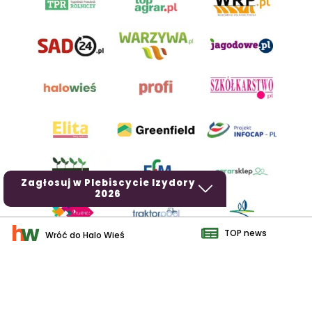
Zagłosuj w Plebiscycie Izydory
2026
TOP news
Wróć do Halo Wieś
AgroHorti Media Sp. z o.o. ul. Metalowa 5, 60-118 Poznań. Akta
rejestrowe przechowywane w Sądzie Rejonowym Poznań - Nowe
Miasto i Wilda w Poznaniu, VIII Wydziale Gospodarczym, KRS
0001116269, NIP 7792573719, REGON 529158846, kapitał zakładowy:
3.608.000 PLN.