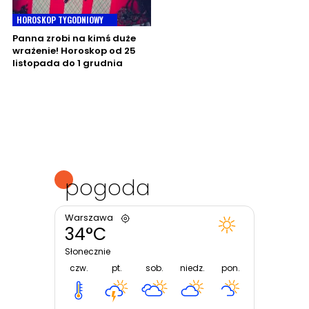
HOROSKOP TYGODNIOWY
Panna zrobi na kimś duże
wrażenie! Horoskop od 25
listopada do 1 grudnia
pogoda
Warszawa
34°C
Słonecznie
czw.
pt.
sob.
niedz.
pon.