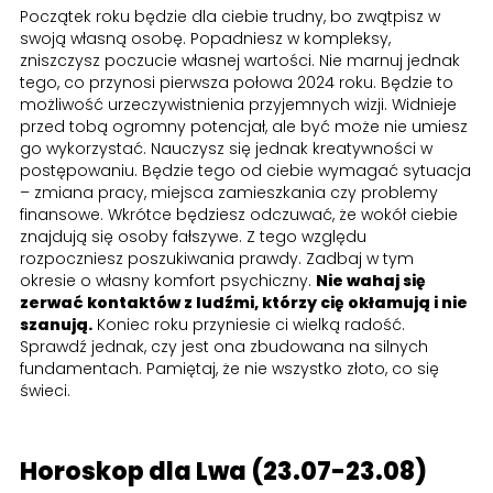
Początek roku będzie dla ciebie trudny, bo zwątpisz w
swoją własną osobę. Popadniesz w kompleksy,
zniszczysz poczucie własnej wartości. Nie marnuj jednak
tego, co przynosi pierwsza połowa 2024 roku. Będzie to
możliwość urzeczywistnienia przyjemnych wizji. Widnieje
przed tobą ogromny potencjał, ale być może nie umiesz
go wykorzystać. Nauczysz się jednak kreatywności w
postępowaniu. Będzie tego od ciebie wymagać sytuacja
– zmiana pracy, miejsca zamieszkania czy problemy
finansowe. Wkrótce będziesz odczuwać, że wokół ciebie
znajdują się osoby fałszywe. Z tego względu
rozpoczniesz poszukiwania prawdy. Zadbaj w tym
okresie o własny komfort psychiczny.
Nie wahaj się
zerwać kontaktów z ludźmi, którzy cię okłamują i nie
szanują.
Koniec roku przyniesie ci wielką radość.
Sprawdź jednak, czy jest ona zbudowana na silnych
fundamentach. Pamiętaj, że nie wszystko złoto, co się
świeci.
Horoskop dla Lwa (23.07-23.08)