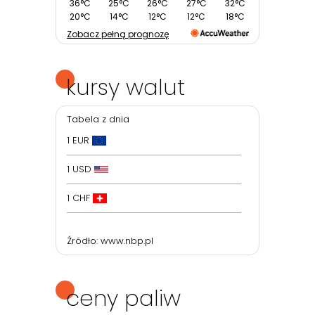
36°C
25°C
26°C
27°C
32°C
20°C
14°C
12°C
12°C
18°C
Zobacz pełną prognozę
kursy walut
Tabela z dnia
1 EUR
1 USD
1 CHF
Źródło:
www.nbp.pl
ceny paliw