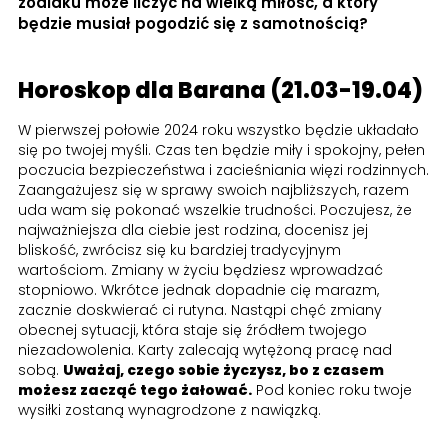
zodiaku może liczyć na wielką miłość, a który
będzie musiał pogodzić się z samotnością?
Horoskop dla Barana (21.03-19.04)
W pierwszej połowie 2024 roku wszystko będzie układało
się po twojej myśli. Czas ten będzie miły i spokojny, pełen
poczucia bezpieczeństwa i zacieśniania więzi rodzinnych.
Zaangażujesz się w sprawy swoich najbliższych, razem
uda wam się pokonać wszelkie trudności. Poczujesz, że
najważniejsza dla ciebie jest rodzina, docenisz jej
bliskość, zwrócisz się ku bardziej tradycyjnym
wartościom. Zmiany w życiu będziesz wprowadzać
stopniowo. Wkrótce jednak dopadnie cię marazm,
zacznie doskwierać ci rutyna. Nastąpi chęć zmiany
obecnej sytuacji, która staje się źródłem twojego
niezadowolenia. Karty zalecają wytężoną pracę nad
sobą.
Uważaj, czego sobie życzysz, bo z czasem
możesz zacząć tego żałować.
Pod koniec roku twoje
wysiłki zostaną wynagrodzone z nawiązką.