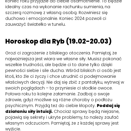
koniec roku przyjdzie do ciebie osamotnienie. To będzie
idealny czas na wykonanie rachunku sumienia, na
szczerą rozmowę z własną osobą. Rozwiniesz się
duchowo i emocjonalnie. Koniec 2024 pozwoli ci
zauważyć światełko w tunelu.
Horoskop dla Ryb (19.02-20.03)
Grozi ci zagrożenie z bliskiego otoczenia. Pamiętaj, że
najważniejsza jest wiara we własne siły. Musisz pokonać
wszelkie trudności, ale będzie ci to dane tylko dzięki
pewności siebie i sile ducha. Wśród bliskich ci osób jest
ktoś, kto źle ci życzy i chce utrudnić ci podejmowanie
właściwych decyzji. Nie daj się zbić z pantałyku, wytrwaj w
swoich poglądach – to przyniesie ci słodkie owoce.
Połowa roku to kolejne załamanie. Zadbaj o swoje
zdrowie, gdyż możliwe są różne choroby o podłożu
psychicznym. Przyjdą też do ciebie kłopoty.
Poddaj się
działaniu siły intuicji.
Chociaż sprawy będą niejasne,
pojawią się sekrety i ukryte problemy, to należy zaufać
własnym odczuciom. Pamiętaj, że z każdej sprawy jest
wyjście.