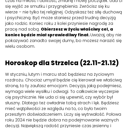
czas na miłość i obfitość, zmianę i nowy początek. Uda ci
się wyjść ze smutku i przygnębienia. Zwrócisz się ku
wierze – nie tylko tej religijnej. Odzyskasz też siłę duchową
i psychiczną. Być może staniesz przed trudną decyzją
jako rodzic. Koniec roku z kolei przyniesie nagrodę za
pracę nad sobą.
Obierzesz w życiu właściwy cel, a
koniec będzie miał sprawiedliwy finał.
Uważaj, aby nie
pokazywać zanadto swojej dumy, bo możesz narazić się
wielu osobom.
Horoskop dla Strzelca (22.11-21.12)
W styczniu, lutym i marcu stać będziesz na życiowym
rozdrożu. Chociaż umysł będzie cię kierował we właściwą
stronę, to ty zaufasz emocjom. Decyzja, jaką podejmiesz,
wymaga wiele wysiłku i odwagi. To całkowicie wyczerpie
cię psychicznie. Nie uda ci się upewnić, czy wybór był
słuszny. Dlatego też owładnie tobą strach i lęk. Będziesz
mieć wątpliwości ze względu na to, co było twoim
przeszłym doświadczeniem. Liczy się wytrwałość. Połowa
roku 2024 nie będzie dobra na podejmowanie ważnych
decyzji. Największą radość przyniesie czas jesienny i