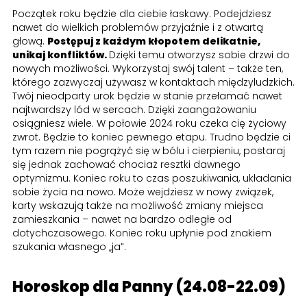
Początek roku będzie dla ciebie łaskawy. Podejdziesz
nawet do wielkich problemów przyjaźnie i z otwartą
głową.
Postępuj z każdym kłopotem delikatnie,
unikaj konfliktów.
Dzięki temu otworzysz sobie drzwi do
nowych możliwości. Wykorzystaj swój talent – także ten,
którego zazwyczaj używasz w kontaktach międzyludzkich.
Twój nieodparty urok będzie w stanie przełamać nawet
najtwardszy lód w sercach. Dzięki zaangażowaniu
osiągniesz wiele. W połowie 2024 roku czeka cię życiowy
zwrot. Będzie to koniec pewnego etapu. Trudno będzie ci
tym razem nie pogrążyć się w bólu i cierpieniu, postaraj
się jednak zachować chociaż resztki dawnego
optymizmu. Koniec roku to czas poszukiwania, układania
sobie życia na nowo. Może wejdziesz w nowy związek,
karty wskazują także na możliwość zmiany miejsca
zamieszkania – nawet na bardzo odległe od
dotychczasowego. Koniec roku upłynie pod znakiem
szukania własnego „ja”.
Horoskop dla Panny (24.08-22.09)