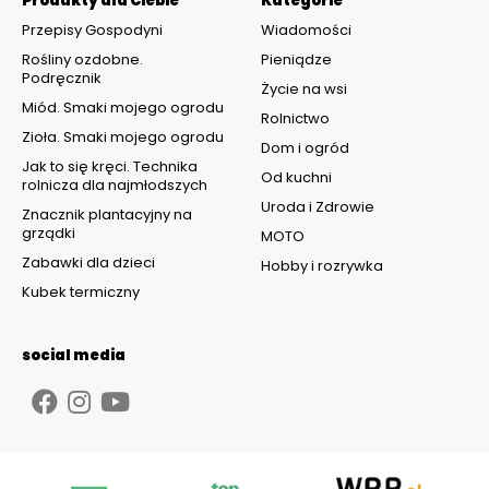
Produkty dla Ciebie
Kategorie
Przepisy Gospodyni
Wiadomości
Rośliny ozdobne.
Pieniądze
Podręcznik
Życie na wsi
Miód. Smaki mojego ogrodu
Rolnictwo
Zioła. Smaki mojego ogrodu
Dom i ogród
Jak to się kręci. Technika
Od kuchni
rolnicza dla najmłodszych
Uroda i Zdrowie
Znacznik plantacyjny na
grządki
MOTO
Zabawki dla dzieci
Hobby i rozrywka
Kubek termiczny
social media