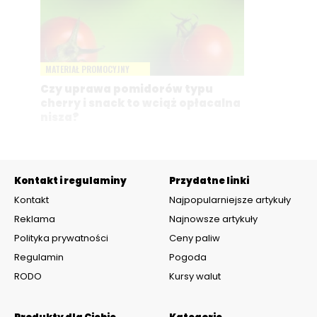
MATERIAŁ PROMOCYJNY
Czy uprawa pomidorów typu
cherry i snack to wciąż opłacalna
nisza?
Kontakt i regulaminy
Przydatne linki
Kontakt
Najpopularniejsze artykuły
Reklama
Najnowsze artykuły
Polityka prywatności
Ceny paliw
Regulamin
Pogoda
RODO
Kursy walut