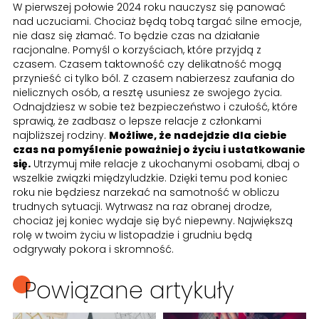
W pierwszej połowie 2024 roku nauczysz się panować
nad uczuciami. Chociaż będą tobą targać silne emocje,
nie dasz się złamać. To będzie czas na działanie
racjonalne. Pomyśl o korzyściach, które przyjdą z
czasem. Czasem taktowność czy delikatność mogą
przynieść ci tylko ból. Z czasem nabierzesz zaufania do
nielicznych osób, a resztę usuniesz ze swojego życia.
Odnajdziesz w sobie też bezpieczeństwo i czułość, które
sprawią, że zadbasz o lepsze relacje z członkami
najbliższej rodziny.
Możliwe, że nadejdzie dla ciebie
czas na pomyślenie poważniej o życiu i ustatkowanie
się.
Utrzymuj miłe relacje z ukochanymi osobami, dbaj o
wszelkie związki międzyludzkie. Dzięki temu pod koniec
roku nie będziesz narzekać na samotność w obliczu
trudnych sytuacji. Wytrwasz na raz obranej drodze,
chociaż jej koniec wydaje się być niepewny. Największą
rolę w twoim życiu w listopadzie i grudniu będą
odgrywały pokora i skromność.
Powiązane artykuły