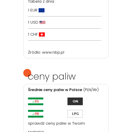
Tabela z dnia
1 EUR
1 USD
1 CHF
Źródło:
www.nbp.pl
ceny paliw
Średnie ceny paliw w Polsce
(PLN/litr)
sprawdź ceny paliw w Twoim
regionie