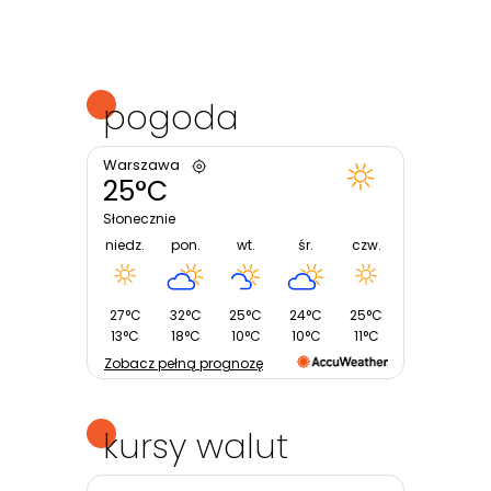
pogoda
Warszawa
25°C
Słonecznie
niedz.
pon.
wt.
śr.
czw.
27°C
32°C
25°C
24°C
25°C
13°C
18°C
10°C
10°C
11°C
Zobacz pełną prognozę
kursy walut