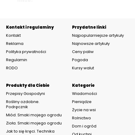
nisza?
Kontakt i regulaminy
Przydatne linki
Kontakt
Najpopularniejsze artykuły
Reklama
Najnowsze artykuły
Polityka prywatności
Ceny paliw
Regulamin
Pogoda
RODO
Kursy walut
Produkty dla Ciebie
Kategorie
Przepisy Gospodyni
Wiadomości
Rośliny ozdobne.
Pieniądze
Podręcznik
Życie na wsi
Miód. Smaki mojego ogrodu
Rolnictwo
Zioła. Smaki mojego ogrodu
Dom i ogród
Jak to się kręci. Technika
Od kuchni