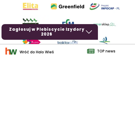
Zagłosuj w Plebiscycie Izydory
2026
TOP news
Wróć do Halo Wieś
AgroHorti Media Sp. z o.o. ul. Metalowa 5, 60-118 Poznań. Akta
rejestrowe przechowywane w Sądzie Rejonowym Poznań - Nowe
Miasto i Wilda w Poznaniu, VIII Wydziale Gospodarczym, KRS
0001116269, NIP 7792573719, REGON 529158846, kapitał zakładowy:
3.608.000 PLN.
Wszystkie prezentowane w ramach niniejszego portalu treści są
własnością AgroHorti Media Sp. z o.o, są zastrzeżone i chronione
prawem autorskim, kopiowanie i dalsze rozpowszechnianie treści jest
zabronione. (art. 25 ust. 1 pkt 1b ustawy z 4 lutego 1994 roku o prawie
autorskim i prawach pokrewnych.