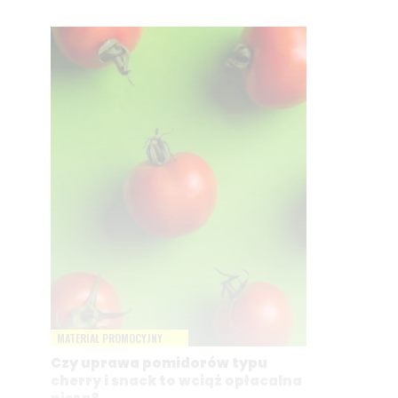
MATERIAŁ PROMOCYJNY
Czy uprawa pomidorów typu
cherry i snack to wciąż opłacalna