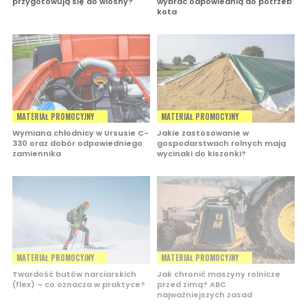
przygotowują się do wiosny?
wybrać odpowiednią do potrzeb
kota
MATERIAŁ PROMOCYJNY
MATERIAŁ PROMOCYJNY
Wymiana chłodnicy w Ursusie C-
Jakie zastosowanie w
330 oraz dobór odpowiedniego
gospodarstwach rolnych mają
zamiennika
wycinaki do kiszonki?
MATERIAŁ PROMOCYJNY
MATERIAŁ PROMOCYJNY
Twardość butów narciarskich
Jak chronić maszyny rolnicze
(flex) – co oznacza w praktyce?
przed zimą? ABC
najważniejszych zasad