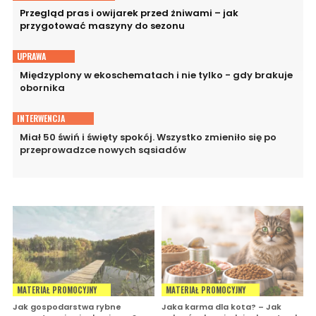
Przegląd pras i owijarek przed żniwami – jak
przygotować maszyny do sezonu
UPRAWA
Międzyplony w ekoschematach i nie tylko - gdy brakuje
obornika
INTERWENCJA
Miał 50 świń i święty spokój. Wszystko zmieniło się po
przeprowadzce nowych sąsiadów
MATERIAŁ PROMOCYJNY
MATERIAŁ PROMOCYJNY
Jak gospodarstwa rybne
Jaka karma dla kota? – Jak