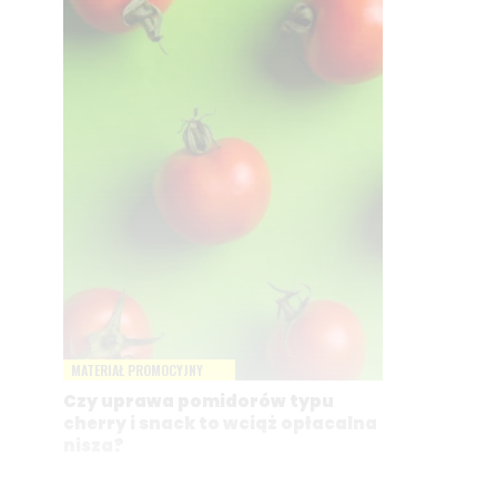
MATERIAŁ PROMOCYJNY
Czy uprawa pomidorów typu
cherry i snack to wciąż opłacalna
nisza?