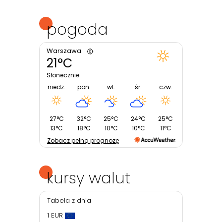
pogoda
Warszawa
21°C
Słonecznie
niedz.
pon.
wt.
śr.
czw.
27°C
32°C
25°C
24°C
25°C
13°C
18°C
10°C
10°C
11°C
Zobacz pełną prognozę
kursy walut
Tabela z dnia
1 EUR