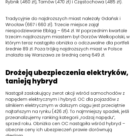
Rybnik (460 zł), Tarnów (470 zł) i Częstochowa (485 zł).
Tradycyjnie do najdroższych miast należały Gdańsk i
Wrocław (667 i 660 zł). Trzecie miejsce zajął
niespodziewanie Elbląg – 654 zł. W poprzednim kwartale
trzecim najdroższym miastem był Gorzów Wielkopolski, w
którym teraz nastąpiła obniżka o odczuwalne dla portfeli
średnie 89 zł. Poza trójką najdroższych miast w Polsce
znalazła się Warszawa ze średnią ceną 649 zł.
Drożeją ubezpieczenia elektryków,
tanieją hybryd
Nastąpił zaskakujący zwrot akcji wśród samochodów z
napędem elektrycznym i hybryd. OC dla pojazdów z
silnikiem elektrycznym w dalszym ciągu jest przeciętnie
najtańszym na rynku (426 zł). To najmniejszy spadek, jeśli
przeanalizujemy ranking kategorii „rodzaj napędu”,
sprzed roku. Obniżka cen OC nastąpiła wśród hybryd –
obecnie ceny ich ubezpieczeń prawie dorównują
dieslom.