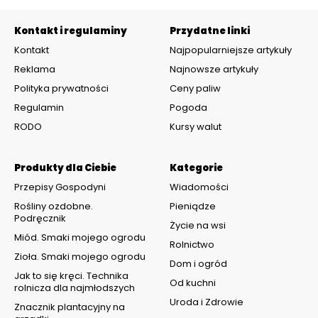
Kontakt i regulaminy
Przydatne linki
Kontakt
Najpopularniejsze artykuły
Reklama
Najnowsze artykuły
Polityka prywatności
Ceny paliw
Regulamin
Pogoda
RODO
Kursy walut
Produkty dla Ciebie
Kategorie
Przepisy Gospodyni
Wiadomości
Rośliny ozdobne.
Pieniądze
Podręcznik
Życie na wsi
Miód. Smaki mojego ogrodu
Rolnictwo
Zioła. Smaki mojego ogrodu
Dom i ogród
Jak to się kręci. Technika
Od kuchni
rolnicza dla najmłodszych
Uroda i Zdrowie
Znacznik plantacyjny na