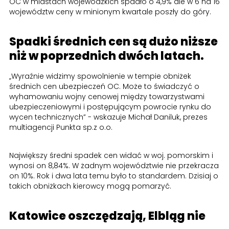
OC w miastach wojewódzkich spadło o 4,9% ale w 6 na 16
województw ceny w minionym kwartale poszły do góry.
Spadki średnich cen są dużo niższe
niż w poprzednich dwóch latach.
„Wyraźnie widzimy spowolnienie w tempie obniżek
średnich cen ubezpieczeń OC. Może to świadczyć o
wyhamowaniu wojny cenowej między towarzystwami
ubezpieczeniowymi i postępującym powrocie rynku do
wycen technicznych” - wskazuje Michał Daniluk, prezes
multiagencji Punkta sp.z o.o.
Największy średni spadek cen widać w woj. pomorskim i
wynosi on 8,84%. W żadnym województwie nie przekracza
on 10%. Rok i dwa lata temu było to standardem. Dzisiaj o
takich obniżkach kierowcy mogą pomarzyć.
Katowice oszczędzają, Elbląg nie