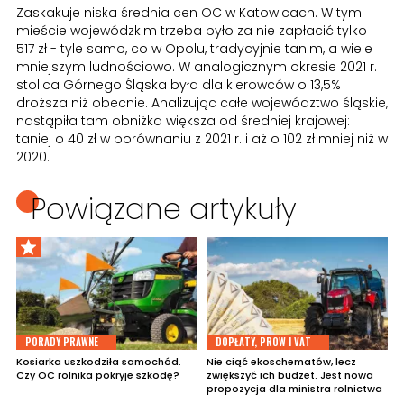
Zaskakuje niska średnia cen OC w Katowicach. W tym
mieście wojewódzkim trzeba było za nie zapłacić tylko
517 zł - tyle samo, co w Opolu, tradycyjnie tanim, a wiele
mniejszym ludnościowo. W analogicznym okresie 2021 r.
stolica Górnego Śląska była dla kierowców o 13,5%
droższa niż obecnie. Analizując całe województwo śląskie,
nastąpiła tam obniżka większa od średniej krajowej:
taniej o 40 zł w porównaniu z 2021 r. i aż o 102 zł mniej niż w
2020.
Powiązane artykuły
PORADY PRAWNE
DOPŁATY, PROW I VAT
Kosiarka uszkodziła samochód.
Nie ciąć ekoschematów, lecz
Czy OC rolnika pokryje szkodę?
zwiększyć ich budżet. Jest nowa
propozycja dla ministra rolnictwa