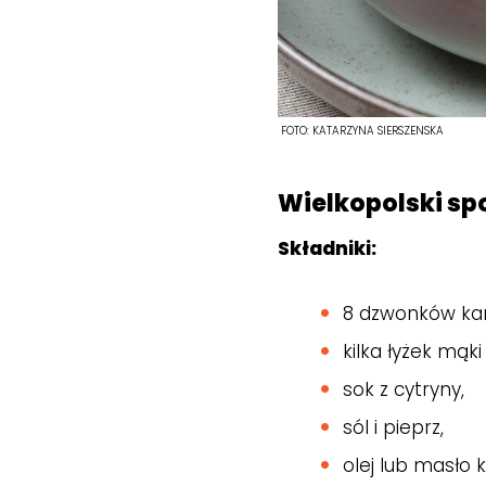
FOTO:
KATARZYNA SIERSZENSKA
Wielkopolski sp
Składniki:
8 dzwonków ka
kilka łyżek mąki
sok z cytryny,
sól i pieprz,
olej lub masło