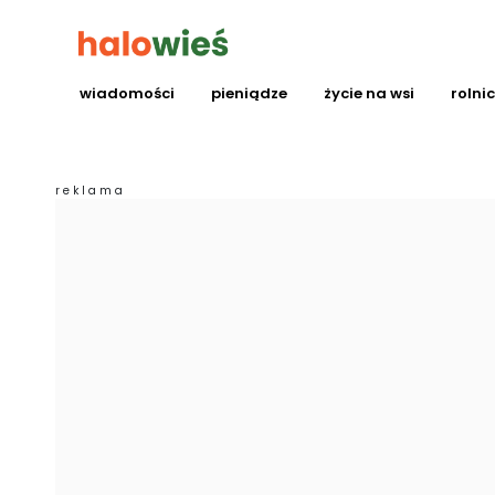
wiadomości
pieniądze
życie na wsi
rolni