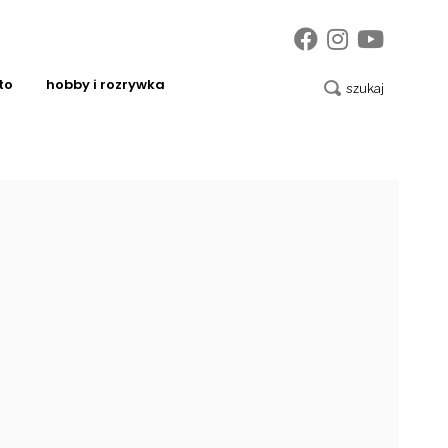
to
hobby i rozrywka