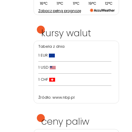
16°C
11°C
11°C
19°C
12°C
Zobacz pełną prognozę
kursy walut
Tabela z dnia
1 EUR
1 USD
1 CHF
Źródło:
www.nbp.pl
ceny paliw