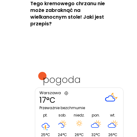
Tego kremowego chrzanu nie
może zabraknąć na
wielkanocnym stole! Jaki jest
przepis?
pogoda
Warszawa
17°C
Przeważnie bezchmurnie
pt.
sob.
niedz.
pon.
wt.
25°C
24°C
26°C
32°C
26°C