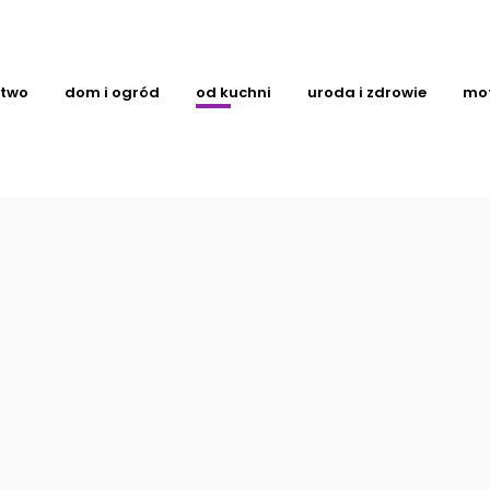
ctwo
dom i ogród
od kuchni
uroda i zdrowie
mo