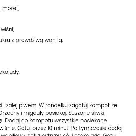
 moreli,
,
wiśni,
ukru z prawdziwą wanilią,
zekolady.
ki i zalej piwem. W rondelku zagotuj kompot ze
zechy i migdały posiekaj. Suszone śliwki i
ę. Dodaj do kompotu wszystkie posiekane
 wiśnie. Gotuj przez 10 minut. Po tym czasie dodaj
waniliowy, sok z cytryny, sól i czekoladę. Gotuj