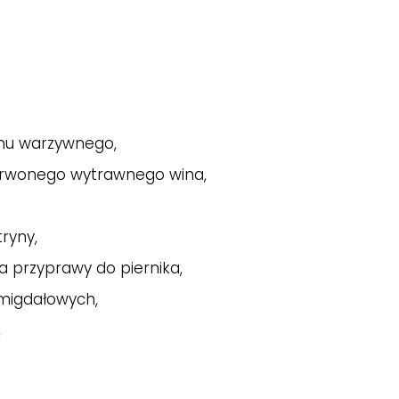
ionu warzywnego,
zerwonego wytrawnego wina,
tryny,
ka przyprawy do piernika,
w migdałowych,
,