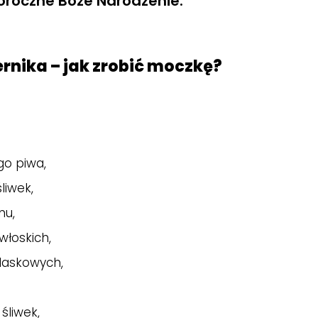
oroczne Boże Narodzenie.
ernika – jak zrobić moczkę?
go piwa,
śliwek,
onu,
włoskich,
 laskowych,
,
śliwek,