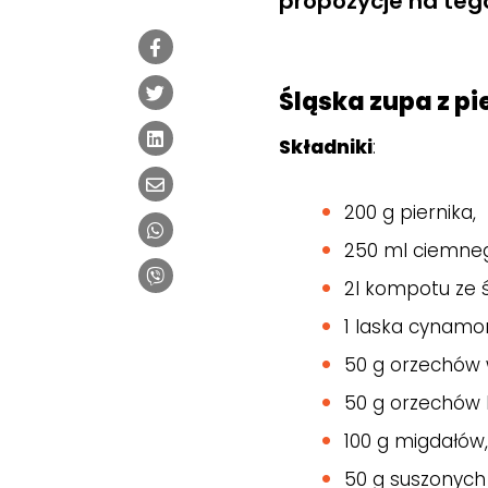
propozycje na teg
Śląska zupa z pi
Składniki
:
200 g piernika,
250 ml ciemne
2l kompotu ze 
1 laska cynam
50 g orzechów 
50 g orzechów
100 g migdałów
50 g suszonych 