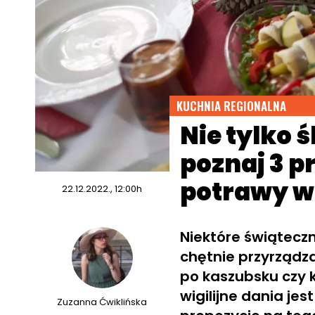
KUCHNIA REGIONALNA
Nie tylko 
poznaj 3 p
potrawy wi
22.12.2022., 12:00h
Niektóre świątecz
chętnie przyrządza
po kaszubsku czy 
wigilijne dania jes
Zuzanna Ćwiklińska