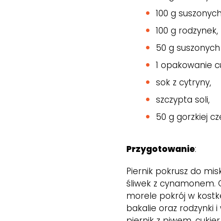
100 g suszonych
100 g rodzynek
50 g suszonych 
1 opakowanie c
sok z cytryny,
szczypta soli,
50 g gorzkiej c
Przygotowanie
:
Piernik pokrusz do mis
śliwek z cynamonem. Or
morele pokrój w kostk
bakalie oraz rodzynki i
piernik z piwem, cukier 