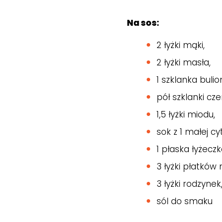
Na sos:
2 łyżki mąki,
2 łyżki masła,
1 szklanka bul
pół szklanki c
1,5 łyżki miodu,
sok z 1 małej cy
1 płaska łyżecz
3 łyżki płatkó
3 łyżki rodzynek
sól do smaku