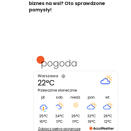
biznes na wsi? Oto sprawdzone
pomysły!
pogoda
Warszawa
22°C
Przeważnie słonecznie
pt.
sob.
niedz.
pon.
wt.
25°C
24°C
26°C
32°C
26°C
16°C
11°C
11°C
19°C
12°C
Zobacz pełną prognozę