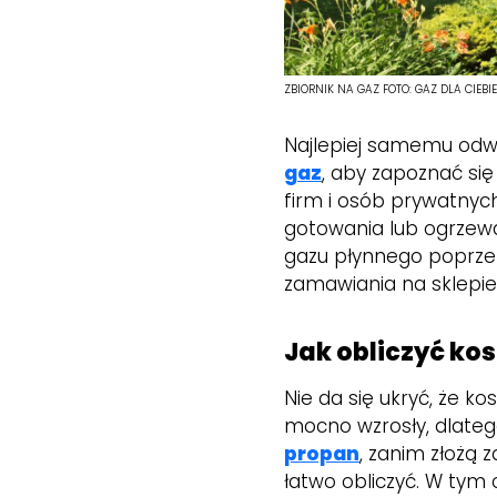
ZBIORNIK NA GAZ
FOTO:
GAZ DLA CIEBI
Najlepiej samemu odwie
gaz
, aby zapoznać się
firm i osób prywatnych,
gotowania lub ogrzew
gazu płynnego poprzez
zamawiania na sklepie 
Jak obliczyć ko
Nie da się ukryć, że k
mocno wzrosły, dlatego
propan
, zanim złożą 
łatwo obliczyć. W tym