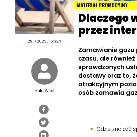
MATERIAŁ PROMOCYJNY
Dlaczego 
przez inte
29.11.2023., 16:32h
Zamawianie gazu p
czasu, ale również
sprawdzonych usłu
dostawy oraz to, 
atrakcyjnym poziom
Halo Wieś
osób zamawia gaz
Gdzie znaleźć