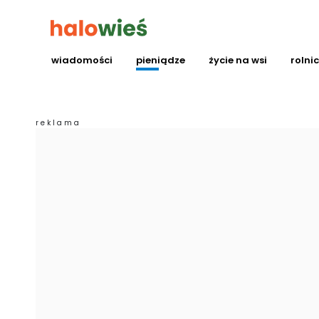
wiadomości
pieniądze
życie na wsi
rolni