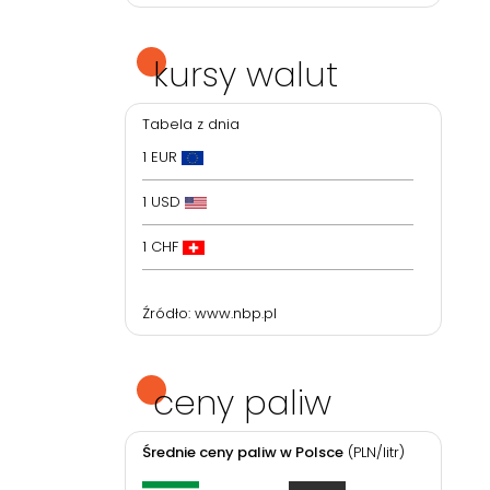
kursy walut
Tabela z dnia
1 EUR
1 USD
1 CHF
Źródło:
www.nbp.pl
ceny paliw
Średnie ceny paliw w Polsce
(PLN/litr)