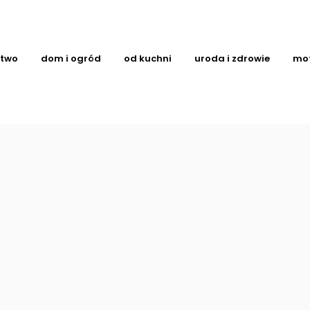
ctwo
dom i ogród
od kuchni
uroda i zdrowie
mo