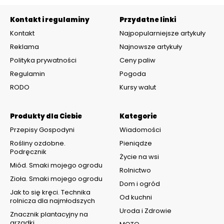
Kontakt i regulaminy
Przydatne linki
Kontakt
Najpopularniejsze artykuły
Reklama
Najnowsze artykuły
Polityka prywatności
Ceny paliw
Regulamin
Pogoda
RODO
Kursy walut
Produkty dla Ciebie
Kategorie
Przepisy Gospodyni
Wiadomości
Rośliny ozdobne.
Pieniądze
Podręcznik
Życie na wsi
Miód. Smaki mojego ogrodu
Rolnictwo
Zioła. Smaki mojego ogrodu
Dom i ogród
Jak to się kręci. Technika
Od kuchni
rolnicza dla najmłodszych
Uroda i Zdrowie
Znacznik plantacyjny na
grządki