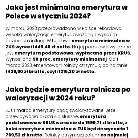
Jaka jest minimalna emerytura w
Polsce w styczniu 2024?
W marcu 2023 przeprowadzono w Polsce rekordowo
wysoką waloryzację emerytur, związaną z wysokim
poziomem inflacji. W tej chwili
emerytura minimalna w
ZUS wynosi 1445,48 zł netto.
Na jej podstawie wyliczana
jest
emerytura podstawowa, wypłacana przez KRUS.
Wynosi ona
90 proc. emerytury minimalnej
. Od 1
marca 2023 emerytowani rolnicy otrzymują co najmniej
1429,60 zł brutto, czyli 1215,30 zł netto.
Jaka będzie emerytura rolnicza po
waloryzacji w 2024 roku?
Już 1 marca emerytury będą zwaloryzowane. Jeżeli
przewidywania okażą się słuszne,
emerytura
podstawowa w KRUS wzrośnie do 1599,71 zł brutto, z
kolei emerytura minimalna w ZUS będzie wynosiła 1
769,52 zł brutto.
Rolnicy otrzymają zatem
co najmniej