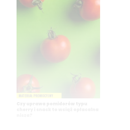
MATERIAŁ PROMOCYJNY
Czy uprawa pomidorów typu
cherry i snack to wciąż opłacalna
nisza?