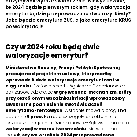
otrzymywali wyższe świadczenie. Niewykluczone,
że 2024 będzie pierwszym rokiem, gdy waloryzacja
emerytur będzie przeprowadzona dwa razy. Kiedy?
Jaka będzie emerytura ZUS, a jaka emerytura KRUS
po waloryzacji?
Czy w 2024 roku będą dwie
waloryzacje emerytur?
Ministerstwo Rodziny, Pracy i Polityki Społecznej
pracuje nad projektem ustawy, który miałby
wprowadzić dwie waloryzacje emerytur i rent w
ciągu roku
. Szefowa resortu Agnieszka Dziemianowicz-
Bąk zapowiedziała, że
w grę wchodzi mechanizm, który
przy określonym wskaźniku inflacji wprowadzałby
dwukrotne podniesienie kwot świadczeń
emerytalno-rentowych
. Wstępnie mowa o progu na
poziomie
5 proc.
Na razie szczegóły projektu nie są
jeszcze znane, jednak Dziemianowicz-Bąk wspomniała o
waloryzacji w marcu i we wrześniu.
Nie wiadomo
jednak,
czy we wrześniu 2024 przeprowadzona