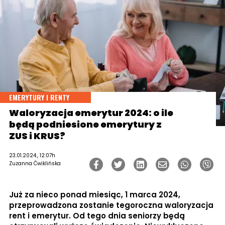
EMERYTURY I RENTY
Waloryzacja emerytur 2024: o ile
będą podniesione emerytury z
ZUS i KRUS?
23.01.2024., 12:07h
Zuzanna Ćwiklińska
Już za nieco ponad miesiąc, 1 marca 2024,
przeprowadzona zostanie tegoroczna waloryzacja
rent i emerytur. Od tego dnia seniorzy będą