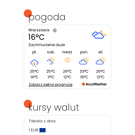
pogoda
Warszawa
16°C
Zachmurzenie duże
pt.
sob.
niedz.
pon.
wt.
25°C
25°C
26°C
33°C
26°C
14°C
11°C
12°C
19°C
12°C
Zobacz pełną prognozę
kursy walut
Tabela z dnia
1 EUR