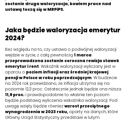
zostanie druga waloryzacja, bowiem prace nad
ustawą toczą się w MRPiPS.
Jaka będzie waloryzacja emerytur
2024?
Bez względu na to, czy ustawa o podwójnej waloryzacji
wejdzie w życie, z całą pewnością
1 marca
przeprowadzona zostanie coroczna rewizja stawek
emerytur i rent
. Wskaźnik waloryzacji wyliczany jest w
oparciu o
poziom inflacji oraz średniej krajowej
pensji w Polsce w roku poprzedzającym
. W budżecie
na 2024 rok przewidziano, że inflacja utrzyma się na
poziomie 12,3 proc. Ostatecznie jednak będzie ona niższa:
11,9 proc.
i prawdopodobnie to właśnie ten poziom
będzie podstawą wyliczenia wskaźnika waloryzacji. Pod
uwagę wzięty będzie również
wzrost przeciętnego
wynagrodzenia w 2023 roku,
oparty na danych, które
Główny Urząd Statystyczny przedstawi w lutym.