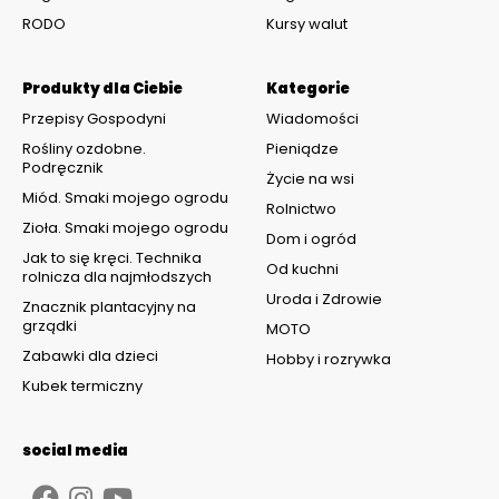
RODO
Kursy walut
Produkty dla Ciebie
Kategorie
Przepisy Gospodyni
Wiadomości
Rośliny ozdobne.
Pieniądze
Podręcznik
Życie na wsi
Miód. Smaki mojego ogrodu
Rolnictwo
Zioła. Smaki mojego ogrodu
Dom i ogród
Jak to się kręci. Technika
Od kuchni
rolnicza dla najmłodszych
Uroda i Zdrowie
Znacznik plantacyjny na
grządki
MOTO
Zabawki dla dzieci
Hobby i rozrywka
Kubek termiczny
social media