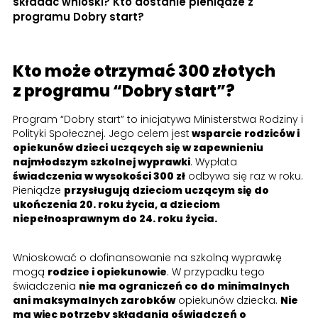
składać wnioski? Kto dostanie pieniądze z
programu Dobry start?
Kto może otrzymać 300 złotych
z programu “Dobry start”?
Program “Dobry start” to inicjatywa Ministerstwa Rodziny i
Polityki Społecznej. Jego celem jest
wsparcie rodziców i
opiekunów dzieci uczących się w zapewnieniu
najmłodszym szkolnej wyprawki
. Wypłata
świadczenia w wysokości 300 zł
odbywa się raz w roku.
Pieniądze
przysługują dzieciom uczącym się do
ukończenia 20. roku życia, a dzieciom
niepełnosprawnym do 24. roku życia.
Wnioskować o dofinansowanie na szkolną wyprawkę
mogą
rodzice i opiekunowie
. W przypadku tego
świadczenia
nie ma ograniczeń co do minimalnych
ani maksymalnych zarobków
opiekunów dziecka.
Nie
ma więc potrzeby składania oświadczeń o