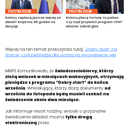
POLITYKA ROLNA
POLITYKA ROLNA
Rolnicy zapłacą jeszcze więcej za
Rolnicy płacą fortunę za paliwo.
diesel? Rząd ma 48 godzin na
Czy rząd przywróci program CPN?
decyzję
Minister zabrał głos
Więcej na ten temat przeczytasz tutaj:
„Dobry start” na
starcie, czyli pieniądze dla ucznia na wyciągnięcie ręki
MRiPS komunikowało, że
świadczeniobiorcy, którzy
złożą wniosek w miesiącach wakacyjnych, otrzymają
pieniądze z programu “Dobry start” do końca
września
. Wnioskujący, którzy złożą dokumenty
od
września do listopada będą musieli czekać na
świadczenie około dwa miesiące.
Jak informuje resort rodziny, wnioski o przyznanie
świadczenia składać można
tylko drogą
elektroniczną
przez: