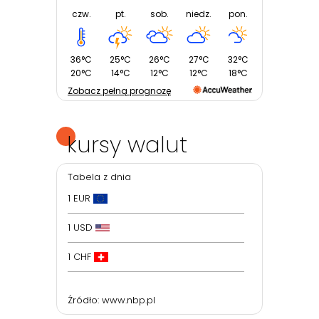
czw.
pt.
sob.
niedz.
pon.
36°C
25°C
26°C
27°C
32°C
20°C
14°C
12°C
12°C
18°C
Zobacz pełną prognozę
kursy walut
Tabela z dnia
1 EUR
1 USD
1 CHF
Źródło:
www.nbp.pl