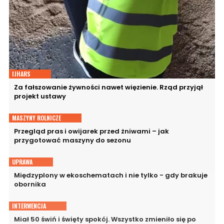
IJHARS
Za fałszowanie żywności nawet więzienie. Rząd przyjął
projekt ustawy
MASZYNY ROLNICZE
Przegląd pras i owijarek przed żniwami – jak
przygotować maszyny do sezonu
UPRAWA
Międzyplony w ekoschematach i nie tylko - gdy brakuje
obornika
INTERWENCJA
Miał 50 świń i święty spokój. Wszystko zmieniło się po