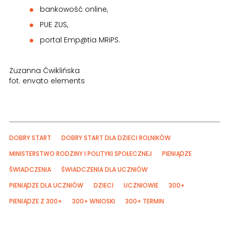
bankowość online,
PUE ZUS,
portal Emp@tia MRiPS.
Zuzanna Ćwiklińska
fot. envato elements
DOBRY START
DOBRY START DLA DZIECI ROLNIKÓW
MINISTERSTWO RODZINY I POLITYKI SPOŁECZNEJ
PIENIĄDZE
ŚWIADCZENIA
ŚWIADCZENIA DLA UCZNIÓW
PIENIĄDZE DLA UCZNIÓW
DZIECI
UCZNIOWIE
300+
PIENIĄDZE Z 300+
300+ WNIOSKI
300+ TERMIN