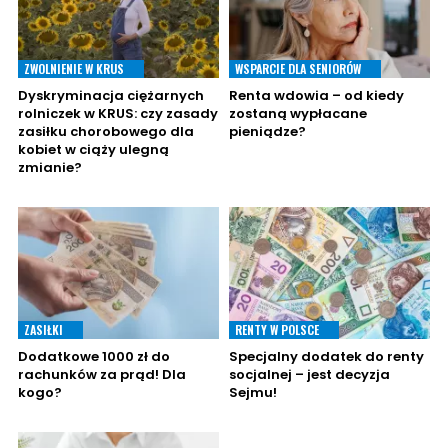
ZWOLNIENIE W KRUS
WSPARCIE DLA SENIORÓW
Dyskryminacja ciężarnych
Renta wdowia – od kiedy
rolniczek w KRUS: czy zasady
zostaną wypłacane
zasiłku chorobowego dla
pieniądze?
kobiet w ciąży ulegną
zmianie?
ZASIŁKI
RENTY W POLSCE
Dodatkowe 1000 zł do
Specjalny dodatek do renty
rachunków za prąd! Dla
socjalnej – jest decyzja
kogo?
Sejmu!