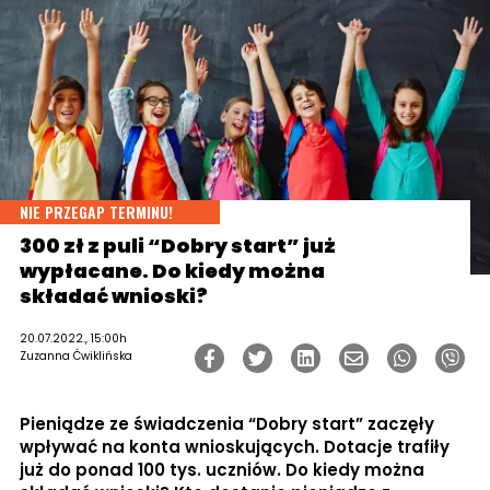
NIE PRZEGAP TERMINU!
300 zł z puli “Dobry start” już
wypłacane. Do kiedy można
składać wnioski?
20.07.2022., 15:00h
Zuzanna Ćwiklińska
Pieniądze ze świadczenia “Dobry start” zaczęły
wpływać na konta wnioskujących. Dotacje trafiły
już do ponad 100 tys. uczniów. Do kiedy można