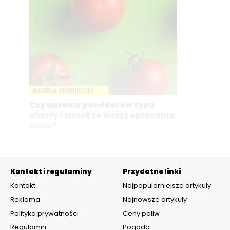
MATERIAŁ PROMOCYJNY
Czy uprawa pomidorów typu
cherry i snack to wciąż opłacalna
nisza?
Kontakt i regulaminy
Przydatne linki
Kontakt
Najpopularniejsze artykuły
Reklama
Najnowsze artykuły
Polityka prywatności
Ceny paliw
Regulamin
Pogoda